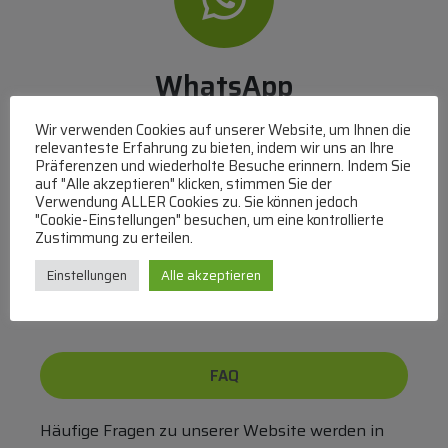
WhatsApp
Mit WhatsApp Kontakt mit dem Service Team
Wir verwenden Cookies auf unserer Website, um Ihnen die
aufnehmen
relevanteste Erfahrung zu bieten, indem wir uns an Ihre
Präferenzen und wiederholte Besuche erinnern. Indem Sie
(MO-DO 8-17, FR 8-15 Uhr,
+43 1 267 67 60
)
auf "Alle akzeptieren" klicken, stimmen Sie der
Verwendung ALLER Cookies zu. Sie können jedoch
Bei uns können Sie bezahlen per:
"Cookie-Einstellungen" besuchen, um eine kontrollierte
Zustimmung zu erteilen.
Überweisung
PayPal
VISA
Einstellungen
Alle akzeptieren
MasterCard
FAQ
Häufige Fragen zu unserer Website werden in