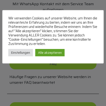
Mit WhatsApp Kontakt mit dem Service Team
aufnehmen
(MO-DO 8-17, FR 8-15 Uhr,
+43 1 267 67 60
)
Wir verwenden Cookies auf unserer Website, um Ihnen die
relevanteste Erfahrung zu bieten, indem wir uns an Ihre
Bei uns können Sie bezahlen per:
Präferenzen und wiederholte Besuche erinnern. Indem Sie
auf "Alle akzeptieren" klicken, stimmen Sie der
Überweisung
PayPal
VISA
Verwendung ALLER Cookies zu. Sie können jedoch
"Cookie-Einstellungen" besuchen, um eine kontrollierte
MasterCard
Zustimmung zu erteilen.
Einstellungen
Alle akzeptieren
FAQ
Häufige Fragen zu unserer Website werden in
unserer FAQ beantwortet