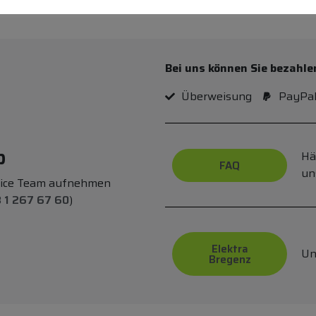
Bei uns können Sie bezahle
Überweisung
PayPa
p
Hä
FAQ
un
vice Team aufnehmen
 1 267 67 60
)
Elektra
Un
Bregenz