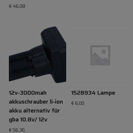
€
46,08
12v-3000mah
1528934 Lampe
akkuschrauber li-ion
€
6,00
akku alternativ für
gba 10.8v/ 12v
€
56,36