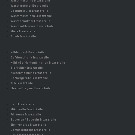
Waschmaschine Ersatzteile
Waschtrockner Ersatzteile
Geschirrspüler Ersatzteile
Waschmaschinen Ersatzteile
Wäschetrockner Ersatzteile
Waschvolltrockner Ersatzteile
Miele Ersatzteile
Bosch Ersatzteile
Kühlschrank Ersatzteile
Gefrierschrank Ersatzteile
Kühl-/Gefrierkombination Ersatzteile
Tiefkühler Ersatzteile
Küchenmaschine Ersatzteile
Gefriergeräte Ersatzteile
AEG Ersatzteile
Elektra Bregenz Ersatzteile
Herd Ersatzteile
Mikrowelle Ersatzteile
Fritteuse Ersatzteile
Backofen / Backrohr Ersatzteile
Elektroherde Ersatzteile
Dampfkochtopf Ersatzteile