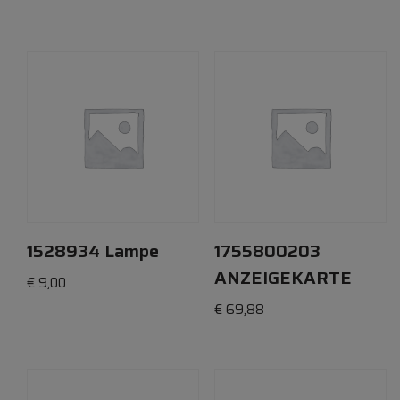
1528934 Lampe
1755800203
ANZEIGEKARTE
€
9,00
€
69,88