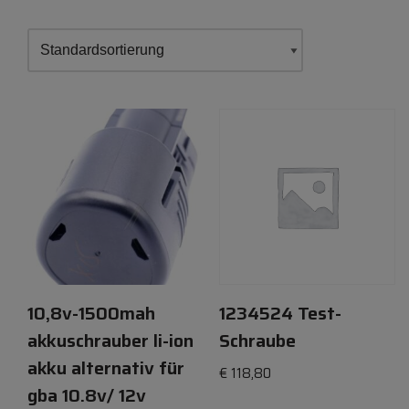
10,8v-1500mah
1234524 Test-
akkuschrauber li-ion
Schraube
akku alternativ für
€
118,80
gba 10.8v/ 12v