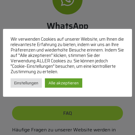
WhatsApp
Mit WhatsApp Kontakt mit dem Service Team
Wir verwenden Cookies auf unserer Website, um Ihnen die
aufnehmen
relevanteste Erfahrung zu bieten, indem wir uns an Ihre
Präferenzen und wiederholte Besuche erinnern. Indem Sie
(MO-DO 8-17, FR 8-15 Uhr,
+43 1 267 67 60
)
auf "Alle akzeptieren" klicken, stimmen Sie der
Verwendung ALLER Cookies zu. Sie können jedoch
Bei uns können Sie bezahlen per:
"Cookie-Einstellungen" besuchen, um eine kontrollierte
Zustimmung zu erteilen.
Überweisung
PayPal
VISA
Einstellungen
Alle akzeptieren
MasterCard
FAQ
Häufige Fragen zu unserer Website werden in