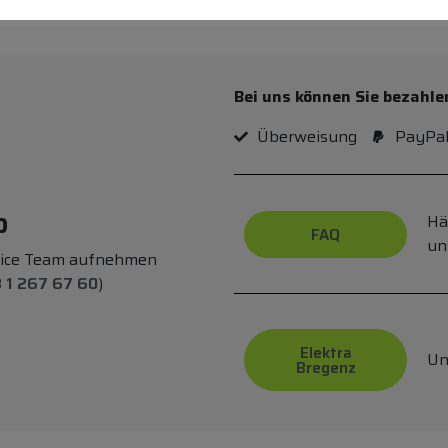
Bei uns können Sie bezahle
Überweisung
PayPa
p
Hä
FAQ
un
vice Team aufnehmen
 1 267 67 60
)
Elektra
Un
Bregenz