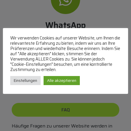
WhatsApp
Mit WhatsApp Kontakt mit dem Service Team
Wir verwenden Cookies auf unserer Website, um Ihnen die
aufnehmen
relevanteste Erfahrung zu bieten, indem wir uns an Ihre
Präferenzen und wiederholte Besuche erinnern. Indem Sie
(MO-DO 8-17, FR 8-15 Uhr,
+43 1 267 67 60
)
auf "Alle akzeptieren" klicken, stimmen Sie der
Verwendung ALLER Cookies zu. Sie können jedoch
Bei uns können Sie bezahlen per:
"Cookie-Einstellungen" besuchen, um eine kontrollierte
Zustimmung zu erteilen.
Überweisung
PayPal
VISA
Einstellungen
Alle akzeptieren
MasterCard
FAQ
Häufige Fragen zu unserer Website werden in