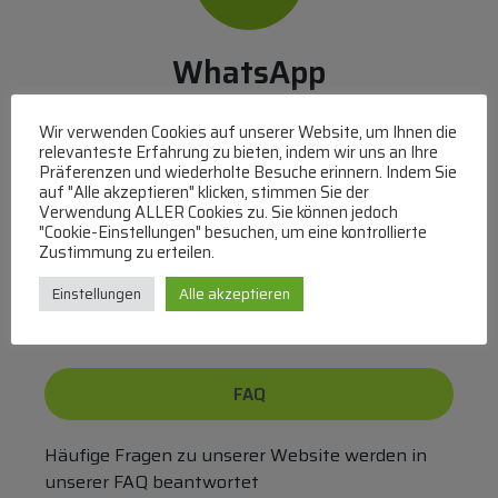
WhatsApp
Mit WhatsApp Kontakt mit dem Service Team
Wir verwenden Cookies auf unserer Website, um Ihnen die
aufnehmen
relevanteste Erfahrung zu bieten, indem wir uns an Ihre
(MO-DO 8-17, FR 8-15 Uhr,
+43 1 267 67 60
)
Präferenzen und wiederholte Besuche erinnern. Indem Sie
auf "Alle akzeptieren" klicken, stimmen Sie der
Verwendung ALLER Cookies zu. Sie können jedoch
Bei uns können Sie bezahlen per:
"Cookie-Einstellungen" besuchen, um eine kontrollierte
Zustimmung zu erteilen.
Überweisung
PayPal
VISA
MasterCard
Einstellungen
Alle akzeptieren
FAQ
Häufige Fragen zu unserer Website werden in
unserer FAQ beantwortet