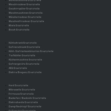
Waschmaschine Ersatzteile
Waschtrockner Ersatzteile
Geschirrspüler Ersatzteile
Waschmaschinen Ersatzteile
Wäschetrockner Ersatzteile
Waschvolltrockner Ersatzteile
Miele Ersatzteile
Bosch Ersatzteile
Kühlschrank Ersatzteile
Gefrierschrank Ersatzteile
Kühl-/Gefrierkombination Ersatzteile
Tiefkühler Ersatzteile
Küchenmaschine Ersatzteile
Gefriergeräte Ersatzteile
AEG Ersatzteile
Elektra Bregenz Ersatzteile
Herd Ersatzteile
Mikrowelle Ersatzteile
Fritteuse Ersatzteile
Backofen / Backrohr Ersatzteile
Elektroherde Ersatzteile
Dampfkochtopf Ersatzteile
Grillgeräte Ersatzteile