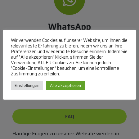
WhatsApp
Mit WhatsApp Kontakt mit dem Service Team
Wir verwenden Cookies auf unserer Website, um Ihnen die
aufnehmen
relevanteste Erfahrung zu bieten, indem wir uns an Ihre
Präferenzen und wiederholte Besuche erinnern. Indem Sie
(MO-DO 8-17, FR 8-15 Uhr,
+43 1 267 67 60
)
auf "Alle akzeptieren" klicken, stimmen Sie der
Verwendung ALLER Cookies zu. Sie können jedoch
Bei uns können Sie bezahlen per:
"Cookie-Einstellungen" besuchen, um eine kontrollierte
Zustimmung zu erteilen.
Überweisung
PayPal
VISA
Einstellungen
Alle akzeptieren
MasterCard
FAQ
Häufige Fragen zu unserer Website werden in