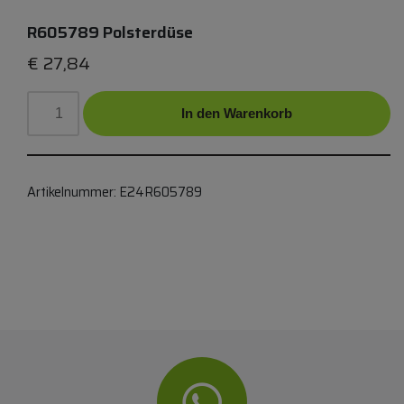
R605789 Polsterdüse
€
27,84
In den Warenkorb
Artikelnummer:
E24R605789