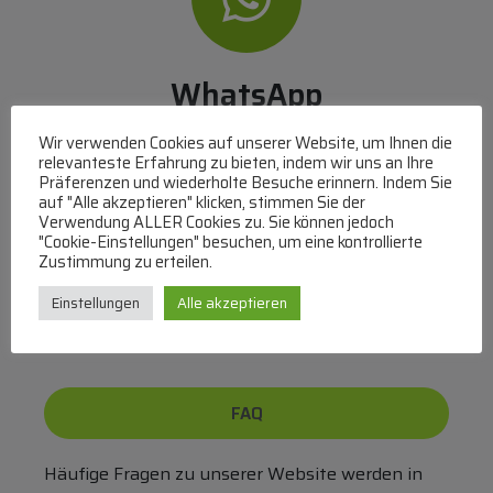
WhatsApp
Mit WhatsApp Kontakt mit dem Service Team
Wir verwenden Cookies auf unserer Website, um Ihnen die
aufnehmen
relevanteste Erfahrung zu bieten, indem wir uns an Ihre
Präferenzen und wiederholte Besuche erinnern. Indem Sie
(MO-DO 8-17, FR 8-15 Uhr,
+43 1 267 67 60
)
auf "Alle akzeptieren" klicken, stimmen Sie der
Verwendung ALLER Cookies zu. Sie können jedoch
Bei uns können Sie bezahlen per:
"Cookie-Einstellungen" besuchen, um eine kontrollierte
Zustimmung zu erteilen.
Überweisung
PayPal
VISA
Einstellungen
Alle akzeptieren
MasterCard
FAQ
Häufige Fragen zu unserer Website werden in