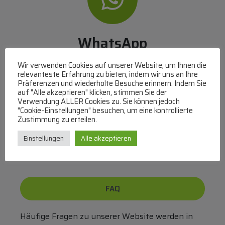
WhatsApp
Mit WhatsApp Kontakt mit dem Service Team
Wir verwenden Cookies auf unserer Website, um Ihnen die
aufnehmen
relevanteste Erfahrung zu bieten, indem wir uns an Ihre
Präferenzen und wiederholte Besuche erinnern. Indem Sie
(MO-DO 8-17, FR 8-15 Uhr,
+43 1 267 67 60
)
auf "Alle akzeptieren" klicken, stimmen Sie der
Verwendung ALLER Cookies zu. Sie können jedoch
Bei uns können Sie bezahlen per:
"Cookie-Einstellungen" besuchen, um eine kontrollierte
Zustimmung zu erteilen.
Überweisung
PayPal
VISA
Einstellungen
Alle akzeptieren
MasterCard
FAQ
Häufige Fragen zu unserer Website werden in