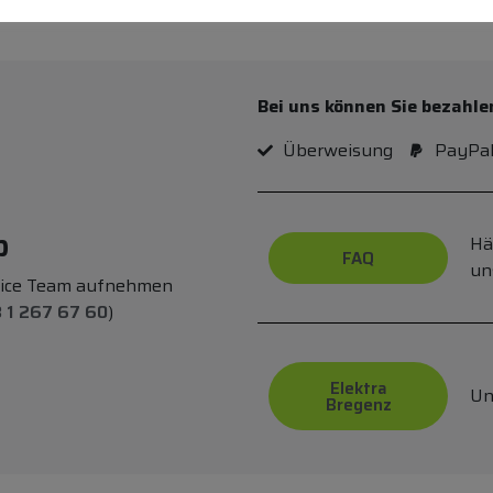
Bei uns können Sie bezahle
Überweisung
PayPa
p
Hä
FAQ
un
vice Team aufnehmen
 1 267 67 60
)
Elektra
Un
Bregenz