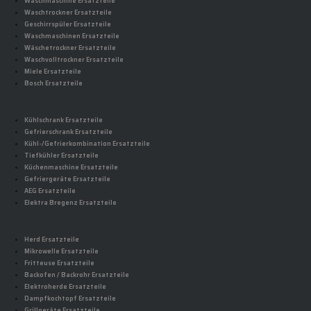
Waschmaschine Ersatzteile
Waschtrockner Ersatzteile
Geschirrspüler Ersatzteile
Waschmaschinen Ersatzteile
Wäschetrockner Ersatzteile
Waschvolltrockner Ersatzteile
Miele Ersatzteile
Bosch Ersatzteile
Kühlschrank Ersatzteile
Gefrierschrank Ersatzteile
Kühl-/Gefrierkombination Ersatzteile
Tiefkühler Ersatzteile
Küchenmaschine Ersatzteile
Gefriergeräte Ersatzteile
AEG Ersatzteile
Elektra Bregenz Ersatzteile
Herd Ersatzteile
Mikrowelle Ersatzteile
Fritteuse Ersatzteile
Backofen / Backrohr Ersatzteile
Elektroherde Ersatzteile
Dampfkochtopf Ersatzteile
Grillgeräte Ersatzteile