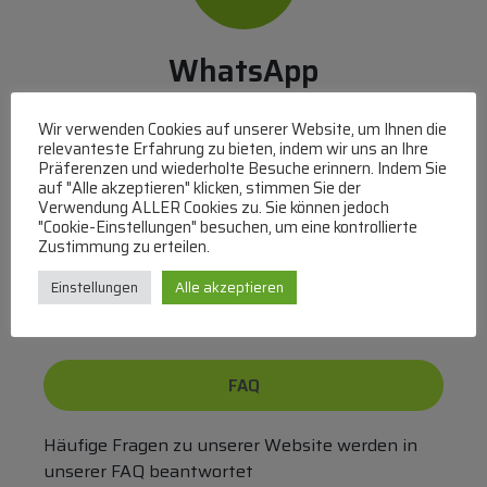
WhatsApp
Mit WhatsApp Kontakt mit dem Service Team
Wir verwenden Cookies auf unserer Website, um Ihnen die
aufnehmen
relevanteste Erfahrung zu bieten, indem wir uns an Ihre
(MO-DO 8-17, FR 8-15 Uhr,
+43 1 267 67 60
)
Präferenzen und wiederholte Besuche erinnern. Indem Sie
auf "Alle akzeptieren" klicken, stimmen Sie der
Verwendung ALLER Cookies zu. Sie können jedoch
Bei uns können Sie bezahlen per:
"Cookie-Einstellungen" besuchen, um eine kontrollierte
Zustimmung zu erteilen.
Überweisung
PayPal
VISA
MasterCard
Einstellungen
Alle akzeptieren
FAQ
Häufige Fragen zu unserer Website werden in
unserer FAQ beantwortet