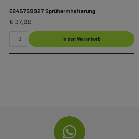
E245759927 Sprüharmhalterung
€
37,08
In den Warenkorb