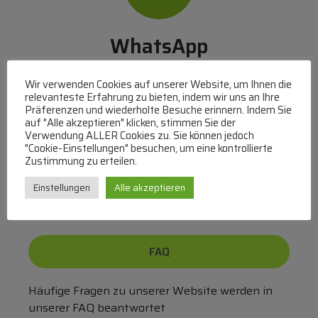
WhatsApp
Mit WhatsApp Kontakt mit dem Service Team
Wir verwenden Cookies auf unserer Website, um Ihnen die
aufnehmen
relevanteste Erfahrung zu bieten, indem wir uns an Ihre
(MO-DO 8-17, FR 8-15 Uhr,
+43 1 267 67 60
)
Präferenzen und wiederholte Besuche erinnern. Indem Sie
auf "Alle akzeptieren" klicken, stimmen Sie der
Verwendung ALLER Cookies zu. Sie können jedoch
Bei uns können Sie bezahlen per:
"Cookie-Einstellungen" besuchen, um eine kontrollierte
Zustimmung zu erteilen.
Überweisung
PayPal
VISA
MasterCard
Einstellungen
Alle akzeptieren
FAQ
Häufige Fragen zu unserer Website werden in
unserer FAQ beantwortet