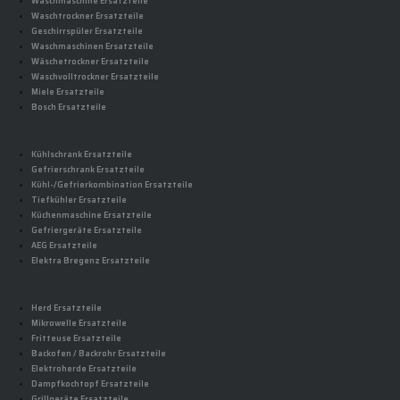
Waschmaschine Ersatzteile
Waschtrockner Ersatzteile
Geschirrspüler Ersatzteile
Waschmaschinen Ersatzteile
Wäschetrockner Ersatzteile
Waschvolltrockner Ersatzteile
Miele Ersatzteile
Bosch Ersatzteile
Kühlschrank Ersatzteile
Gefrierschrank Ersatzteile
Kühl-/Gefrierkombination Ersatzteile
Tiefkühler Ersatzteile
Küchenmaschine Ersatzteile
Gefriergeräte Ersatzteile
AEG Ersatzteile
Elektra Bregenz Ersatzteile
Herd Ersatzteile
Mikrowelle Ersatzteile
Fritteuse Ersatzteile
Backofen / Backrohr Ersatzteile
Elektroherde Ersatzteile
Dampfkochtopf Ersatzteile
Grillgeräte Ersatzteile