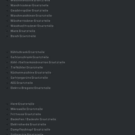
Waschmaschine Ersatzteile
Waschtrockner Ersatzteile
Geschirrspüler Ersatzteile
Waschmaschinen Ersatzteile
Wäschetrockner Ersatzteile
Waschvolltrockner Ersatzteile
Miele Ersatzteile
Bosch Ersatzteile
Kühlschrank Ersatzteile
Gefrierschrank Ersatzteile
Kühl-/Gefrierkombination Ersatzteile
Tiefkühler Ersatzteile
Küchenmaschine Ersatzteile
Gefriergeräte Ersatzteile
AEG Ersatzteile
Elektra Bregenz Ersatzteile
Herd Ersatzteile
Mikrowelle Ersatzteile
Fritteuse Ersatzteile
Backofen / Backrohr Ersatzteile
Elektroherde Ersatzteile
Dampfkochtopf Ersatzteile
Grillgeräte Ersatzteile