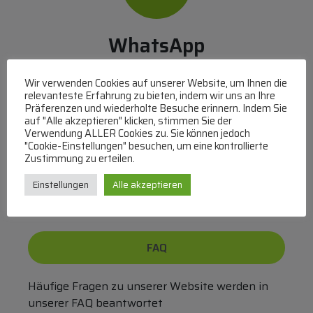
WhatsApp
Mit WhatsApp Kontakt mit dem Service Team
Wir verwenden Cookies auf unserer Website, um Ihnen die
aufnehmen
relevanteste Erfahrung zu bieten, indem wir uns an Ihre
(MO-DO 8-17, FR 8-15 Uhr,
+43 1 267 67 60
)
Präferenzen und wiederholte Besuche erinnern. Indem Sie
auf "Alle akzeptieren" klicken, stimmen Sie der
Verwendung ALLER Cookies zu. Sie können jedoch
Bei uns können Sie bezahlen per:
"Cookie-Einstellungen" besuchen, um eine kontrollierte
Zustimmung zu erteilen.
Überweisung
PayPal
VISA
MasterCard
Einstellungen
Alle akzeptieren
FAQ
Häufige Fragen zu unserer Website werden in
unserer FAQ beantwortet