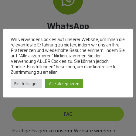
WhatsApp
Mit WhatsApp Kontakt mit dem Service Team
Wir verwenden Cookies auf unserer Website, um Ihnen die
aufnehmen
relevanteste Erfahrung zu bieten, indem wir uns an Ihre
Präferenzen und wiederholte Besuche erinnern. Indem Sie
(MO-DO 8-17, FR 8-15 Uhr,
+43 1 267 67 60
)
auf "Alle akzeptieren" klicken, stimmen Sie der
Verwendung ALLER Cookies zu. Sie können jedoch
Bei uns können Sie bezahlen per:
"Cookie-Einstellungen" besuchen, um eine kontrollierte
Zustimmung zu erteilen.
Überweisung
PayPal
VISA
Einstellungen
Alle akzeptieren
MasterCard
FAQ
Häufige Fragen zu unserer Website werden in