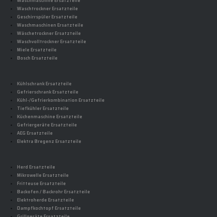
Waschmaschine Ersatzteile
Waschtrockner Ersatzteile
Geschirrspüler Ersatzteile
Waschmaschinen Ersatzteile
Wäschetrockner Ersatzteile
Waschvolltrockner Ersatzteile
Miele Ersatzteile
Bosch Ersatzteile
Kühlschrank Ersatzteile
Gefrierschrank Ersatzteile
Kühl-/Gefrierkombination Ersatzteile
Tiefkühler Ersatzteile
Küchenmaschine Ersatzteile
Gefriergeräte Ersatzteile
AEG Ersatzteile
Elektra Bregenz Ersatzteile
Herd Ersatzteile
Mikrowelle Ersatzteile
Fritteuse Ersatzteile
Backofen / Backrohr Ersatzteile
Elektroherde Ersatzteile
Dampfkochtopf Ersatzteile
Grillgeräte Ersatzteile