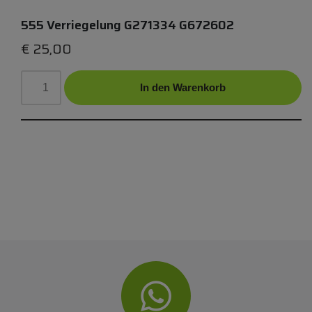
555 Verriegelung G271334 G672602
€
25,00
In den Warenkorb