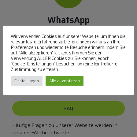
WhatsApp
Mit WhatsApp Kontakt mit dem Service Team
Wir verwenden Cookies auf unserer Website, um Ihnen die
aufnehmen
relevanteste Erfahrung zu bieten, indem wir uns an Ihre
(MO-DO 8-17, FR 8-15 Uhr,
+43 1 267 67 60
)
Präferenzen und wiederholte Besuche erinnern. Indem Sie
auf "Alle akzeptieren" klicken, stimmen Sie der
Verwendung ALLER Cookies zu. Sie können jedoch
Bei uns können Sie bezahlen per:
"Cookie-Einstellungen" besuchen, um eine kontrollierte
Zustimmung zu erteilen.
Überweisung
PayPal
VISA
MasterCard
Einstellungen
Alle akzeptieren
FAQ
Häufige Fragen zu unserer Website werden in
unserer FAQ beantwortet