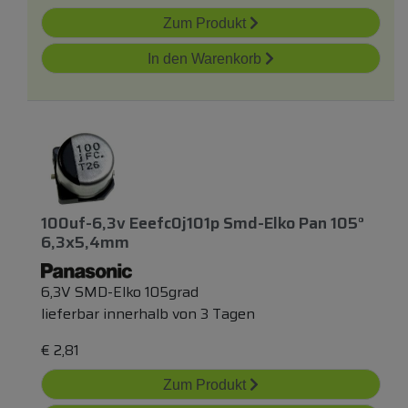
Zum Produkt
In den Warenkorb
100uf-6,3v Eeefc0j101p Smd-Elko Pan 105°
6,3x5,4mm
6,3V SMD-Elko 105grad
lieferbar innerhalb von 3 Tagen
€
2,81
Zum Produkt