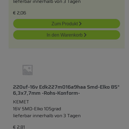
lieferbar innerhalb von 3 Tagen
€
2,06
Zum Produkt
In den Warenkorb
220uf-16v Edk227m016a9haa Smd-Elko 85°
6,3x7,7mm -rohs-Konform-
KEMET
16V SMD-Elko 105grad
lieferbar innerhalb von 3 Tagen
€
2,81