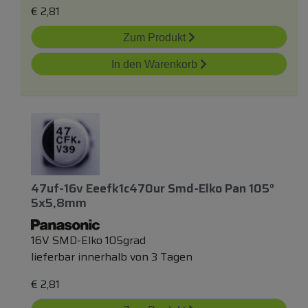
€
2,81
Zum Produkt
In den Warenkorb
47uf-16v Eeefk1c470ur Smd-Elko Pan 105°
5x5,8mm
16V SMD-Elko 105grad
lieferbar innerhalb von 3 Tagen
€
2,81