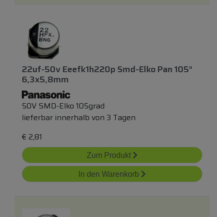
22uf-50v Eeefk1h220p Smd-Elko Pan 105°
6,3x5,8mm
50V SMD-Elko 105grad
lieferbar innerhalb von 3 Tagen
€
2,81
Zum Produkt
In den Warenkorb