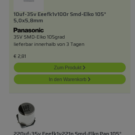
10uf-35v Eeefk1v100r Smd-Elko 105°
5,0x5,8mm
35V SMD-Elko 105grad
lieferbar innerhalb von 3 Tagen
€
2,81
Zum Produkt
In den Warenkorb
220uf-35v Eeefk1v221p Smd-Elko Pan 105°