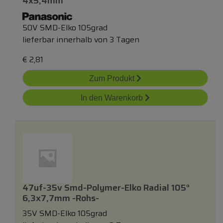
4x5,4mm
50V SMD-Elko 105grad
lieferbar innerhalb von 3 Tagen
€
2,81
Zum Produkt
In den Warenkorb
47uf-35v Smd-Polymer-Elko Radial 105°
6,3x7,7mm -rohs-
35V SMD-Elko 105grad