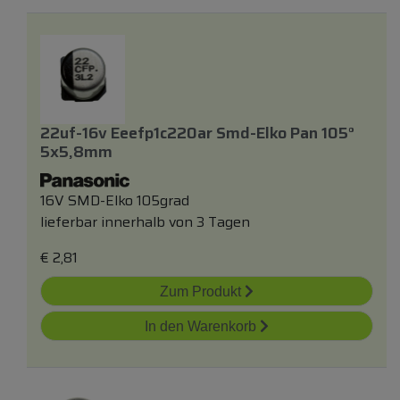
22uf-16v Eeefp1c220ar Smd-Elko Pan 105°
5x5,8mm
16V SMD-Elko 105grad
lieferbar innerhalb von 3 Tagen
€
2,81
Zum Produkt
In den Warenkorb