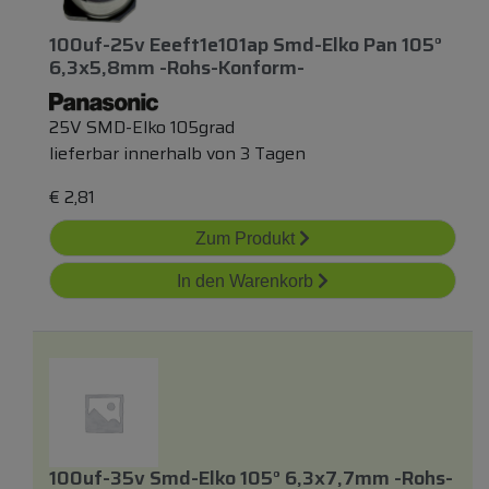
100uf-25v Eeeft1e101ap Smd-Elko Pan 105°
6,3x5,8mm -rohs-Konform-
25V SMD-Elko 105grad
lieferbar innerhalb von 3 Tagen
€
2,81
Zum Produkt
In den Warenkorb
100uf-35v Smd-Elko 105° 6,3x7,7mm -rohs-