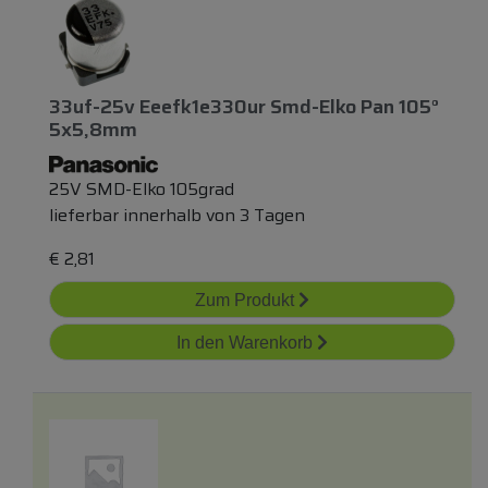
33uf-25v Eeefk1e330ur Smd-Elko Pan 105°
5x5,8mm
25V SMD-Elko 105grad
lieferbar innerhalb von 3 Tagen
€
2,81
Zum Produkt
In den Warenkorb