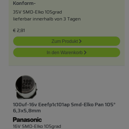
Konform-
35V SMD-Elko 105grad
lieferbar innerhalb von 3 Tagen
€
2,81
Zum Produkt
In den Warenkorb
100uf-16v Eeefp1c101ap Smd-Elko Pan 105°
6,3x5,8mm
16V SMD-Elko 105grad