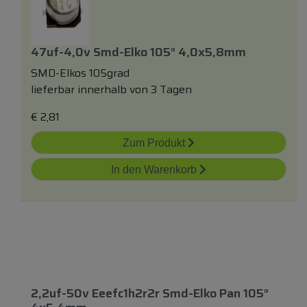
47uf-4,0v Smd-Elko 105° 4,0x5,8mm
SMD-Elkos 105grad
lieferbar innerhalb von 3 Tagen
€
2,81
Zum Produkt
In den Warenkorb
2,2uf-50v Eeefc1h2r2r Smd-Elko Pan 105°