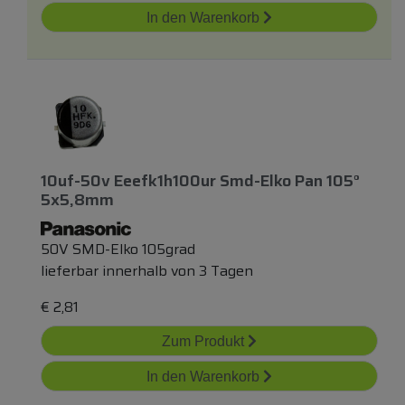
In den Warenkorb
10uf-50v Eeefk1h100ur Smd-Elko Pan 105°
5x5,8mm
50V SMD-Elko 105grad
lieferbar innerhalb von 3 Tagen
€
2,81
Zum Produkt
In den Warenkorb