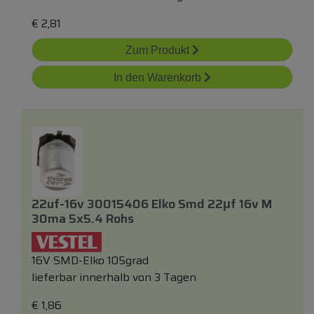
€
2,81
Zum Produkt
In den Warenkorb
22uf-16v 30015406 Elko Smd 22μf 16v M
30ma 5x5.4 Rohs
16V SMD-Elko 105grad
lieferbar innerhalb von 3 Tagen
€
1,86