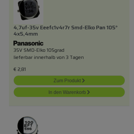
4,7uf-35v Eeefc1v4r7r Smd-Elko Pan 105°
4x5,4mm
35V SMD-Elko 105grad
lieferbar innerhalb von 3 Tagen
€
2,81
Zum Produkt
In den Warenkorb