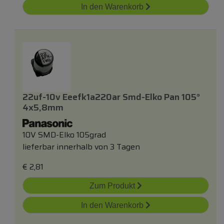
In den Warenkorb
22uf-10v Eeefk1a220ar Smd-Elko Pan 105°
4x5,8mm
10V SMD-Elko 105grad
lieferbar innerhalb von 3 Tagen
€
2,81
Zum Produkt
In den Warenkorb