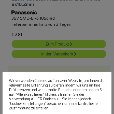
8x10,2mm
35V SMD-Elko 105grad
lieferbar innerhalb von 3 Tagen
€
2,81
Zum Produkt
In den Warenkorb
Wir verwenden Cookies auf unserer Website, um Ihnen die
relevanteste Erfahrung zu bieten, indem wir uns an Ihre
Präferenzen und wiederholte Besuche erinnern. Indem Sie
auf "Alle akzeptieren" klicken, stimmen Sie der
Verwendung ALLER Cookies zu. Sie können jedoch
47uf-35v Eeefk1v470ap Smd-Elko Pan 105°
"Cookie-Einstellungen" besuchen, um eine kontrollierte
6,3x5,8mm
Zustimmung zu erteilen.