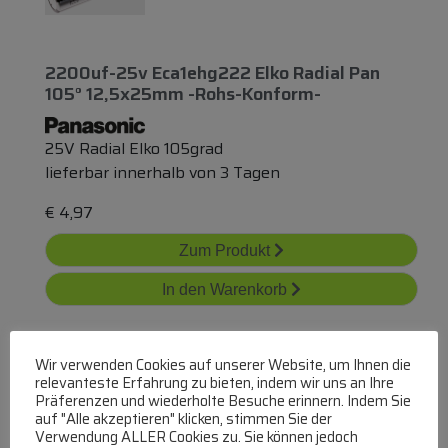
2200uf-25v Eca1ehg222 Elko Radial Pan
105° 12,5x25mm -rohs-Konform-
25V Radial Elko 105grad
lieferbar innerhalb von 3 Tagen
€
4,97
Zum Produkt
In den Warenkorb
Wir verwenden Cookies auf unserer Website, um Ihnen die
relevanteste Erfahrung zu bieten, indem wir uns an Ihre
Präferenzen und wiederholte Besuche erinnern. Indem Sie
auf "Alle akzeptieren" klicken, stimmen Sie der
Verwendung ALLER Cookies zu. Sie können jedoch