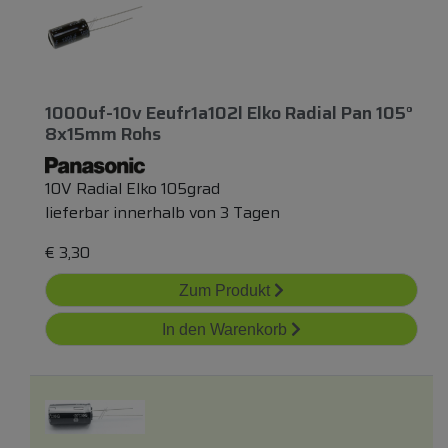
1000uf-10v Eeufr1a102l Elko Radial Pan 105°
8x15mm Rohs
10V Radial Elko 105grad
lieferbar innerhalb von 3 Tagen
€
3,30
Zum Produkt
In den Warenkorb