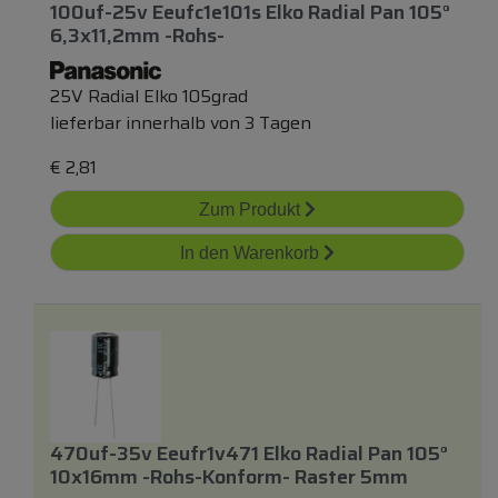
100uf-25v Eeufc1e101s Elko Radial Pan 105°
6,3x11,2mm -rohs-
25V Radial Elko 105grad
lieferbar innerhalb von 3 Tagen
€
2,81
Zum Produkt
In den Warenkorb
470uf-35v Eeufr1v471 Elko Radial Pan 105°
10x16mm -rohs-Konform- Raster 5mm