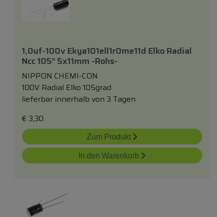
1,0uf-100v Ekya101ell1r0me11d Elko Radial
Ncc 105° 5x11mm -rohs-
NIPPON CHEMI-CON
100V Radial Elko 105grad
lieferbar innerhalb von 3 Tagen
€
3,30
Zum Produkt
In den Warenkorb