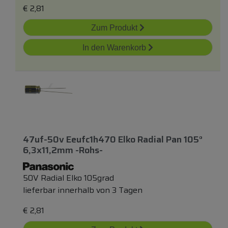
€
2,81
Zum Produkt
In den Warenkorb
47uf-50v Eeufc1h470 Elko Radial Pan 105°
6,3x11,2mm -rohs-
50V Radial Elko 105grad
lieferbar innerhalb von 3 Tagen
€
2,81