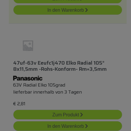
In den Warenkorb
47uf-63v Eeufc1j470 Elko Radial 105°
8x11,5mm -rohs-Konform- Rm=3,5mm
63V Radial Elko 105grad
lieferbar innerhalb von 3 Tagen
€
2,81
Zum Produkt
In den Warenkorb