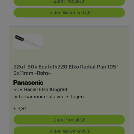
Zum Produkt
In den Warenkorb
22uf-50v Eeufc1h220 Elko Radial Pan 105°
5x11mm -rohs-
50V Radial Elko 105grad
lieferbar innerhalb von 3 Tagen
€
2,81
Zum Produkt
In den Warenkorb