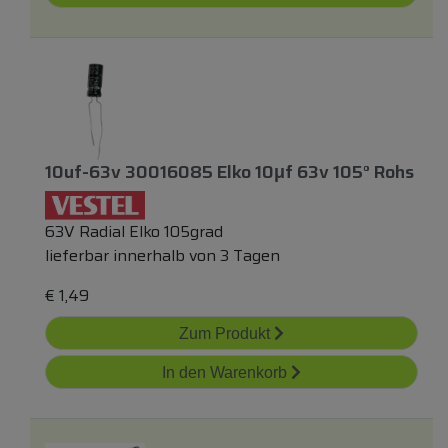
10uf-63v 30016085 Elko 10μf 63v 105° Rohs
63V Radial Elko 105grad
lieferbar innerhalb von 3 Tagen
€
1,49
Zum Produkt
In den Warenkorb