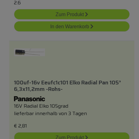
2.6
Zum Produkt
In den Warenkorb
100uf-16v Eeufc1c101 Elko Radial Pan 105°
6,3x11,2mm -rohs-
16V Radial Elko 105grad
lieferbar innerhalb von 3 Tagen
€
2,81
Zum Produkt