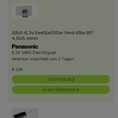
22uf-6,3v Eee0ja220sr Smd-Elko 85°
4,0x5,4mm
6,3V SMD-Elko 85grad
lieferbar innerhalb von 3 Tagen
€
2,81
Zum Produkt
In den Warenkorb