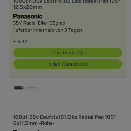
1000uf-35v Eeufr1v102 Elko Radial Pan 105°
12,5x20mm
35V Radial Elko 105grad
lieferbar innerhalb von 3 Tagen
€
4,97
Zum Produkt
In den Warenkorb
100uf-35v Eeufc1v101 Elko Radial Pan 105°
8x11,5mm -rohs-