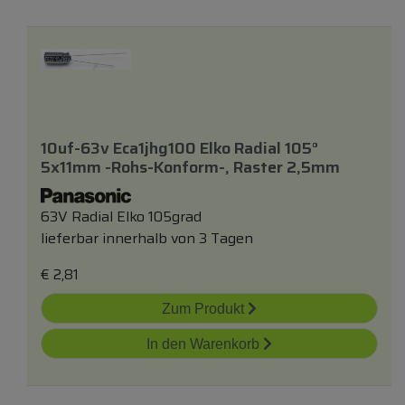
10uf-63v Eca1jhg100 Elko Radial 105°
5x11mm -rohs-Konform-, Raster 2,5mm
63V Radial Elko 105grad
lieferbar innerhalb von 3 Tagen
€
2,81
Zum Produkt
In den Warenkorb