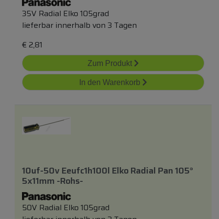
35V Radial Elko 105grad
lieferbar innerhalb von 3 Tagen
€
2,81
Zum Produkt
In den Warenkorb
10uf-50v Eeufc1h100l Elko Radial Pan 105°
5x11mm -rohs-
50V Radial Elko 105grad