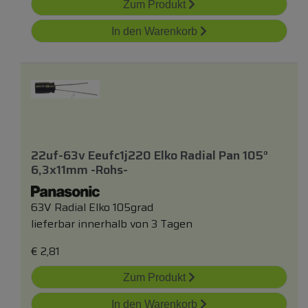
Zum Produkt
In den Warenkorb
22uf-63v Eeufc1j220 Elko Radial Pan 105°
6,3x11mm -rohs-
63V Radial Elko 105grad
lieferbar innerhalb von 3 Tagen
€
2,81
Zum Produkt
In den Warenkorb