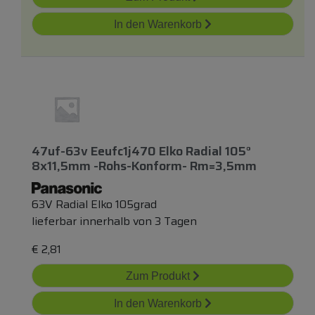
In den Warenkorb
47uf-63v Eeufc1j470 Elko Radial 105°
8x11,5mm -rohs-Konform- Rm=3,5mm
63V Radial Elko 105grad
lieferbar innerhalb von 3 Tagen
€
2,81
Zum Produkt
In den Warenkorb