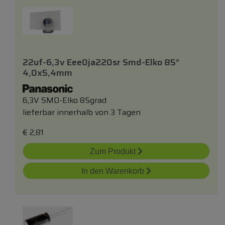
22uf-6,3v Eee0ja220sr Smd-Elko 85°
4,0x5,4mm
6,3V SMD-Elko 85grad
lieferbar innerhalb von 3 Tagen
€
2,81
Zum Produkt
In den Warenkorb