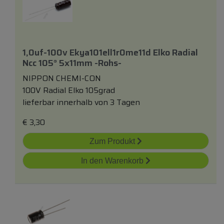
1,0uf-100v Ekya101ell1r0me11d Elko Radial
Ncc 105° 5x11mm -rohs-
NIPPON CHEMI-CON
100V Radial Elko 105grad
lieferbar innerhalb von 3 Tagen
€
3,30
Zum Produkt
In den Warenkorb