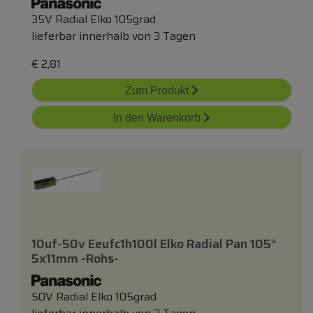
35V Radial Elko 105grad
lieferbar innerhalb von 3 Tagen
€
2,81
Zum Produkt
In den Warenkorb
10uf-50v Eeufc1h100l Elko Radial Pan 105°
5x11mm -rohs-
50V Radial Elko 105grad