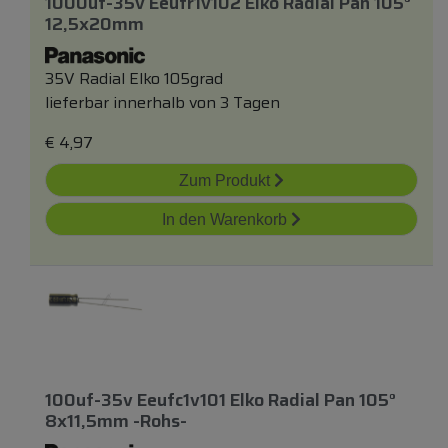
1000uf-35v Eeufr1v102 Elko Radial Pan 105°
12,5x20mm
35V Radial Elko 105grad
lieferbar innerhalb von 3 Tagen
€
4,97
Zum Produkt
In den Warenkorb
100uf-35v Eeufc1v101 Elko Radial Pan 105°
8x11,5mm -rohs-