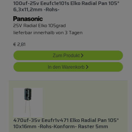
100uf-25v Eeufc1e101s Elko Radial Pan 105°
6,3x11,2mm -rohs-
25V Radial Elko 105grad
lieferbar innerhalb von 3 Tagen
€
2,81
Zum Produkt
In den Warenkorb
470uf-35v Eeufr1v471 Elko Radial Pan 105°
10x16mm -rohs-Konform- Raster 5mm