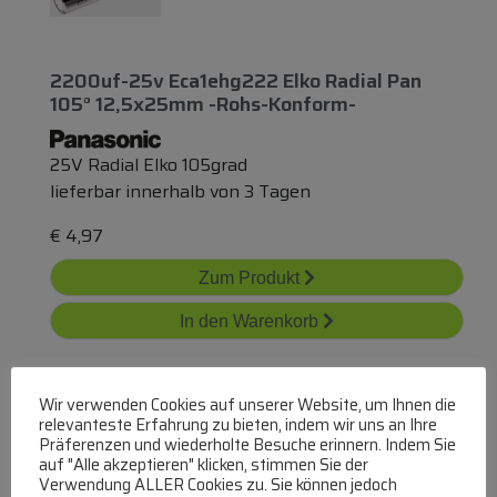
2200uf-25v Eca1ehg222 Elko Radial Pan
105° 12,5x25mm -rohs-Konform-
25V Radial Elko 105grad
lieferbar innerhalb von 3 Tagen
€
4,97
Zum Produkt
In den Warenkorb
Wir verwenden Cookies auf unserer Website, um Ihnen die
relevanteste Erfahrung zu bieten, indem wir uns an Ihre
Präferenzen und wiederholte Besuche erinnern. Indem Sie
auf "Alle akzeptieren" klicken, stimmen Sie der
Verwendung ALLER Cookies zu. Sie können jedoch