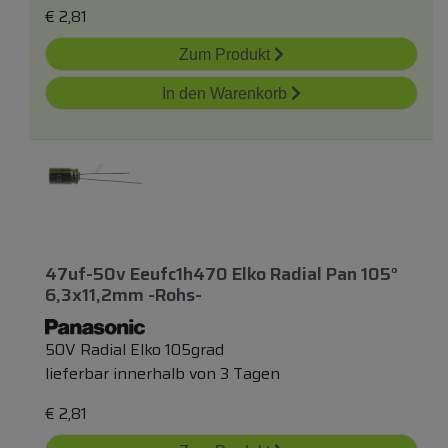
€
2,81
Zum Produkt
In den Warenkorb
47uf-50v Eeufc1h470 Elko Radial Pan 105°
6,3x11,2mm -rohs-
50V Radial Elko 105grad
lieferbar innerhalb von 3 Tagen
€
2,81