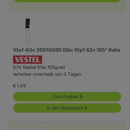
10uf-63v 30016085 Elko 10μf 63v 105° Rohs
63V Radial Elko 105grad
lieferbar innerhalb von 3 Tagen
€
1,49
Zum Produkt
In den Warenkorb