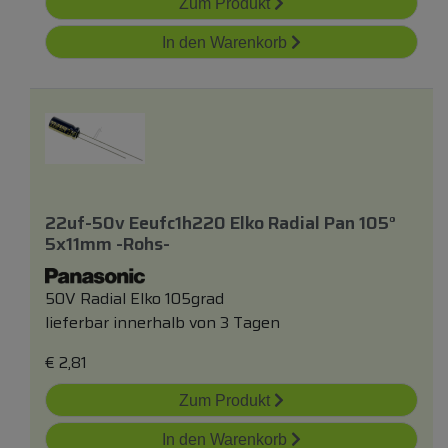
Zum Produkt
In den Warenkorb
22uf-50v Eeufc1h220 Elko Radial Pan 105°
5x11mm -rohs-
50V Radial Elko 105grad
lieferbar innerhalb von 3 Tagen
€
2,81
Zum Produkt
In den Warenkorb