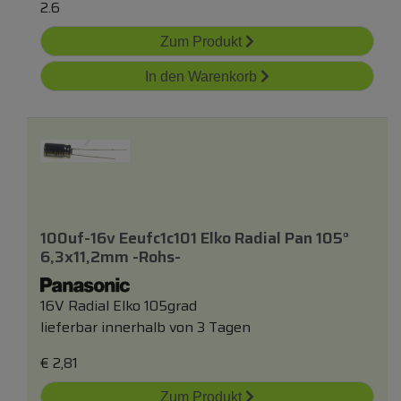
2.6
Zum Produkt
In den Warenkorb
100uf-16v Eeufc1c101 Elko Radial Pan 105°
6,3x11,2mm -rohs-
16V Radial Elko 105grad
lieferbar innerhalb von 3 Tagen
€
2,81
Zum Produkt