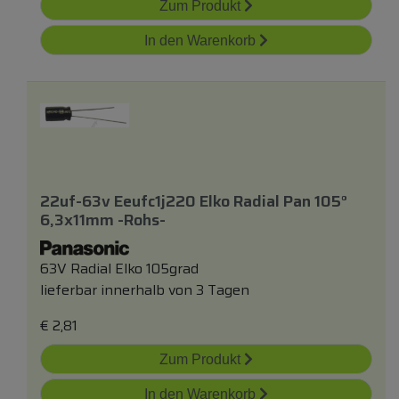
Zum Produkt
In den Warenkorb
22uf-63v Eeufc1j220 Elko Radial Pan 105°
6,3x11mm -rohs-
63V Radial Elko 105grad
lieferbar innerhalb von 3 Tagen
€
2,81
Zum Produkt
In den Warenkorb