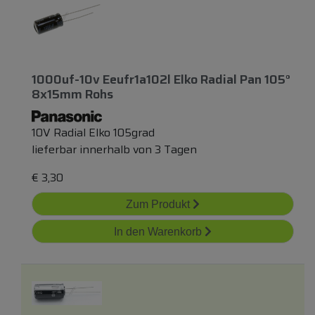
1000uf-10v Eeufr1a102l Elko Radial Pan 105°
8x15mm Rohs
10V Radial Elko 105grad
lieferbar innerhalb von 3 Tagen
€
3,30
Zum Produkt
In den Warenkorb