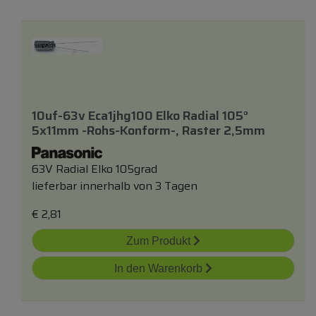
10uf-63v Eca1jhg100 Elko Radial 105°
5x11mm -rohs-Konform-, Raster 2,5mm
63V Radial Elko 105grad
lieferbar innerhalb von 3 Tagen
€
2,81
Zum Produkt
In den Warenkorb