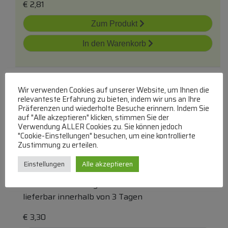
€
2,81
Zum Produkt
In den Warenkorb
Wir verwenden Cookies auf unserer Website, um Ihnen die
relevanteste Erfahrung zu bieten, indem wir uns an Ihre
Präferenzen und wiederholte Besuche erinnern. Indem Sie
auf "Alle akzeptieren" klicken, stimmen Sie der
Verwendung ALLER Cookies zu. Sie können jedoch
0,47uf-50v 865230640004 Smd-Elko We
"Cookie-Einstellungen" besuchen, um eine kontrollierte
Zustimmung zu erteilen.
105° 4x5,5mm
Einstellungen
Alle akzeptieren
50V SMD-Elko 105grad
lieferbar innerhalb von 3 Tagen
€
3,30