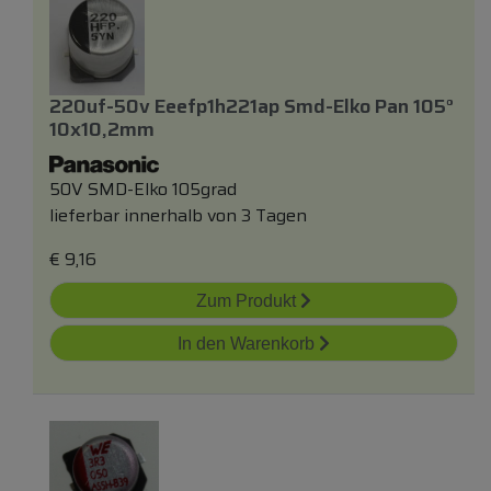
220uf-50v Eeefp1h221ap Smd-Elko Pan 105°
10x10,2mm
50V SMD-Elko 105grad
lieferbar innerhalb von 3 Tagen
€
9,16
Zum Produkt
In den Warenkorb