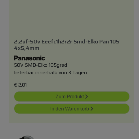
2,2uf-50v Eeefc1h2r2r Smd-Elko Pan 105°
4x5,4mm
50V SMD-Elko 105grad
lieferbar innerhalb von 3 Tagen
€
2,81
Zum Produkt
In den Warenkorb