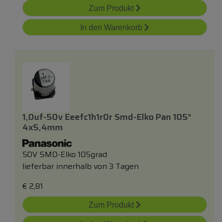
Zum Produkt
In den Warenkorb
1,0uf-50v Eeefc1h1r0r Smd-Elko Pan 105°
4x5,4mm
50V SMD-Elko 105grad
lieferbar innerhalb von 3 Tagen
€
2,81
Zum Produkt