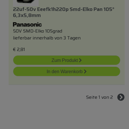
22uf-50v Eeefk1h220p Smd-Elko Pan 105°
6,3x5,8mm
50V SMD-Elko 105grad
lieferbar innerhalb von 3 Tagen
€
2,81
Zum Produkt
In den Warenkorb
Seite 1 von 2