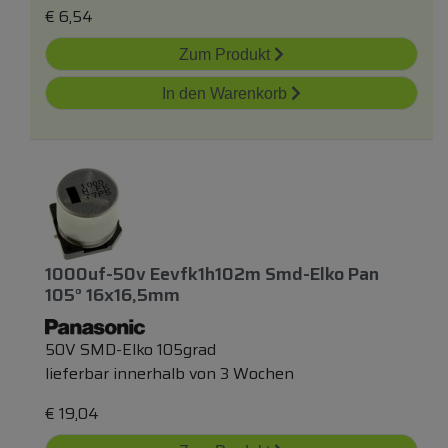
€
6,54
Zum Produkt
In den Warenkorb
1000uf-50v Eevfk1h102m Smd-Elko Pan
105° 16x16,5mm
50V SMD-Elko 105grad
lieferbar innerhalb von 3 Wochen
€
19,04