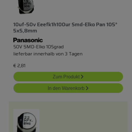
10uf-50v Eeefk1h100ur Smd-Elko Pan 105°
5x5,8mm
50V SMD-Elko 105grad
lieferbar innerhalb von 3 Tagen
€
2,81
Zum Produkt
In den Warenkorb