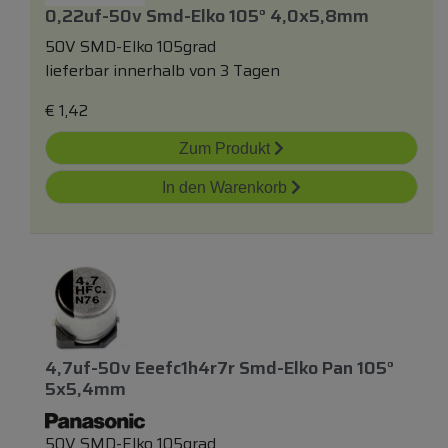
0,22uf-50v Smd-Elko 105° 4,0x5,8mm
50V SMD-Elko 105grad
lieferbar innerhalb von 3 Tagen
€
1,42
Zum Produkt
In den Warenkorb
4,7uf-50v Eeefc1h4r7r Smd-Elko Pan 105°
5x5,4mm
50V SMD-Elko 105grad