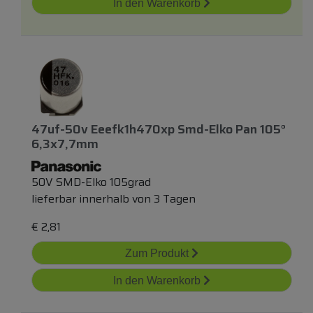
In den Warenkorb
47uf-50v Eeefk1h470xp Smd-Elko Pan 105°
6,3x7,7mm
50V SMD-Elko 105grad
lieferbar innerhalb von 3 Tagen
€
2,81
Zum Produkt
In den Warenkorb