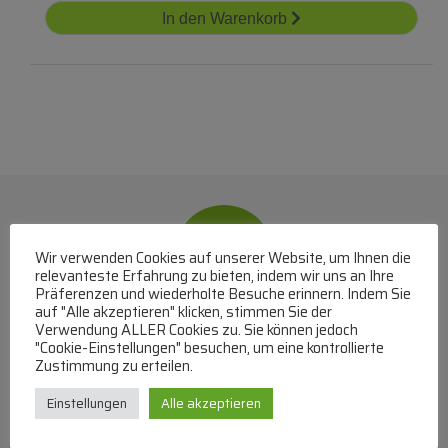
In den Warenkorb
Wir verwenden Cookies auf unserer Website, um Ihnen die
relevanteste Erfahrung zu bieten, indem wir uns an Ihre
Präferenzen und wiederholte Besuche erinnern. Indem Sie
auf "Alle akzeptieren" klicken, stimmen Sie der
Verwendung ALLER Cookies zu. Sie können jedoch
WhatsApp
"Cookie-Einstellungen" besuchen, um eine kontrollierte
Zustimmung zu erteilen.
Mit WhatsApp Kontakt mit dem Service Team
aufnehmen
Einstellungen
Alle akzeptieren
(MO-DO 8-17, FR 8-15 Uhr,
+43 1 267 67 60
)