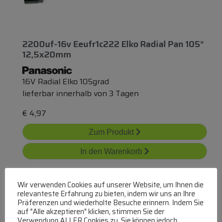
2200uf-16v Eeufr1c222 Elko Radial Pan 105°
12,5x20mm
16V Radial Elko 105grad
lieferbar innerhalb von 3 Tagen
€
4,97
Zum Produkt
In den Warenkorb
Wir verwenden Cookies auf unserer Website, um Ihnen die
relevanteste Erfahrung zu bieten, indem wir uns an Ihre
Präferenzen und wiederholte Besuche erinnern. Indem Sie
auf "Alle akzeptieren" klicken, stimmen Sie der
Verwendung ALLER Cookies zu. Sie können jedoch