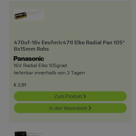
470uf-16v Eeufm1c471l Elko Radial Pan 105°
8x15mm Rohs
16V Radial Elko 105grad
lieferbar innerhalb von 3 Tagen
€
2,81
Zum Produkt
In den Warenkorb