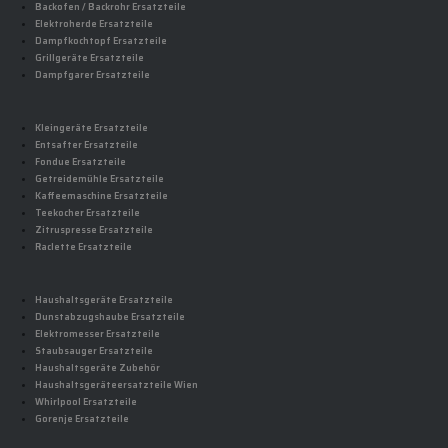
Backofen / Backrohr Ersatzteile
Elektroherde Ersatzteile
Dampfkochtopf Ersatzteile
Grillgeräte Ersatzteile
Dampfgarer Ersatzteile
Kleingeräte Ersatzteile
Entsafter Ersatzteile
Fondue Ersatzteile
Getreidemühle Ersatzteile
Kaffeemaschine Ersatzteile
Teekocher Ersatzteile
Zitruspresse Ersatzteile
Raclette Ersatzteile
Haushaltsgeräte Ersatzteile
Dunstabzugshaube Ersatzteile
Elektromesser Ersatzteile
Staubsauger Ersatzteile
Haushaltsgeräte Zubehör
Haushaltsgeräteersatzteile Wien
Whirlpool Ersatzteile
Gorenje Ersatzteile