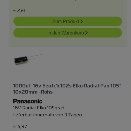
€
2,81
Zum Produkt
In den Warenkorb
1000uf-16v Eeufc1c102s Elko Radial Pan 105°
10x20mm -rohs-
16V Radial Elko 105grad
lieferbar innerhalb von 3 Tagen
€
4,97