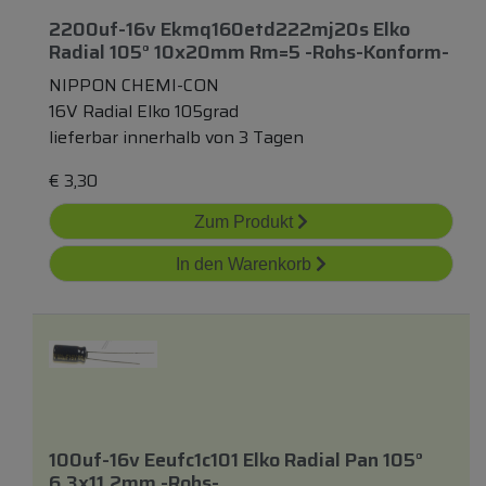
2200uf-16v Ekmq160etd222mj20s Elko
Radial 105° 10x20mm Rm=5 -rohs-Konform-
NIPPON CHEMI-CON
16V Radial Elko 105grad
lieferbar innerhalb von 3 Tagen
€
3,30
Zum Produkt
In den Warenkorb
100uf-16v Eeufc1c101 Elko Radial Pan 105°
6,3x11,2mm -rohs-