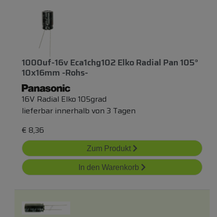
1000uf-16v Eca1chg102 Elko Radial Pan 105°
10x16mm -rohs-
16V Radial Elko 105grad
lieferbar innerhalb von 3 Tagen
€
8,36
Zum Produkt
In den Warenkorb