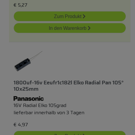
€
5,27
Zum Produkt
In den Warenkorb
1800uf-16v Eeufr1c182l Elko Radial Pan 105°
10x25mm
16V Radial Elko 105grad
lieferbar innerhalb von 3 Tagen
€
4,97