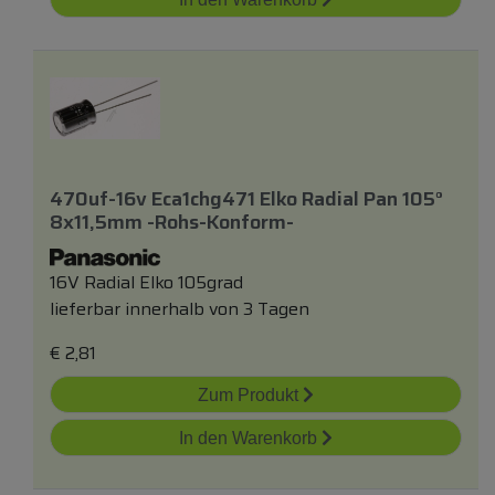
470uf-16v Eca1chg471 Elko Radial Pan 105°
8x11,5mm -rohs-Konform-
16V Radial Elko 105grad
lieferbar innerhalb von 3 Tagen
€
2,81
Zum Produkt
In den Warenkorb