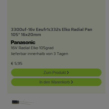
3300uf-16v Eeufr1c332s Elko Radial Pan
105° 16x20mm
16V Radial Elko 105grad
lieferbar innerhalb von 3 Tagen
€
5,95
Zum Produkt
In den Warenkorb