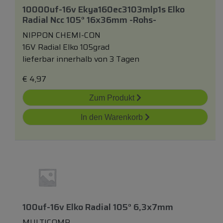
10000uf-16v Ekya160ec3103mlp1s Elko
Radial Ncc 105° 16x36mm -rohs-
NIPPON CHEMI-CON
16V Radial Elko 105grad
lieferbar innerhalb von 3 Tagen
€
4,97
Zum Produkt
In den Warenkorb
100uf-16v Elko Radial 105° 6,3x7mm
MULTICOMP