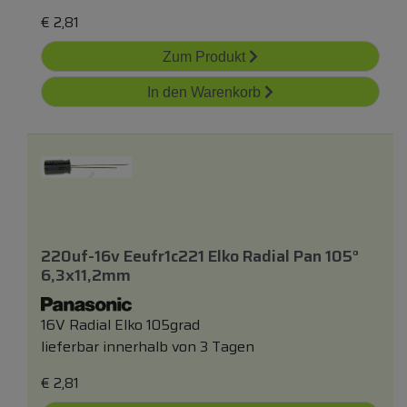
€
2,81
Zum Produkt
In den Warenkorb
220uf-16v Eeufr1c221 Elko Radial Pan 105°
6,3x11,2mm
16V Radial Elko 105grad
lieferbar innerhalb von 3 Tagen
€
2,81