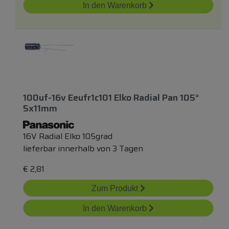
In den Warenkorb
100uf-16v Eeufr1c101 Elko Radial Pan 105°
5x11mm
16V Radial Elko 105grad
lieferbar innerhalb von 3 Tagen
€
2,81
Zum Produkt
In den Warenkorb