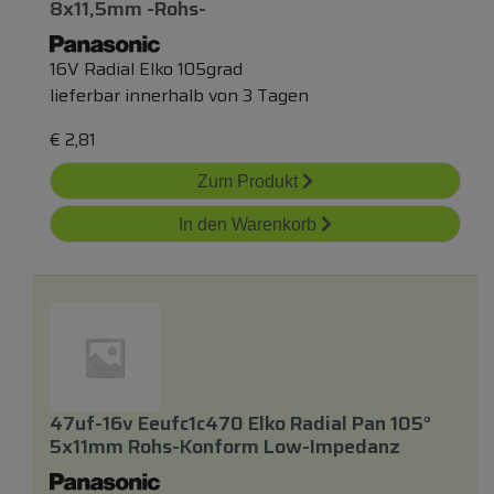
8x11,5mm -rohs-
16V Radial Elko 105grad
lieferbar innerhalb von 3 Tagen
€
2,81
Zum Produkt
In den Warenkorb
47uf-16v Eeufc1c470 Elko Radial Pan 105°
5x11mm Rohs-Konform Low-Impedanz