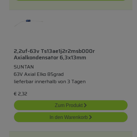
2,2uf-63v Ts13ae1j2r2msb000r
Axialkondensator 6,3x13mm
SUNTAN
63V Axial Elko 85grad
lieferbar innerhalb von 3 Tagen
€
2,32
Zum Produkt
In den Warenkorb