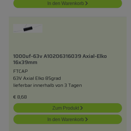
In den Warenkorb
1000uf-63v A10206316039 Axial-Elko
16x39mm
FTCAP
63V Axial Elko 85grad
lieferbar innerhalb von 3 Tagen
€
8,68
Zum Produkt
In den Warenkorb