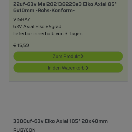
22uf-63v Mal202138229e3 Elko Axial 85°
6x10mm -rohs-Konform-
VISHAY
63V Axial Elko 85grad
lieferbar innerhalb von 3 Tagen
€
15,59
Zum Produkt
In den Warenkorb
3300uf-63v Elko Axial 105° 20x40mm
RUBYCON