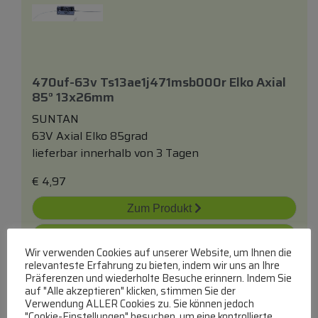
470uf-63v Ts13ae1j471msb000r Elko Axial
85° 13x26mm
SUNTAN
63V Axial Elko 85grad
lieferbar innerhalb von 3 Tagen
€
4,97
Zum Produkt
In den Warenkorb
Wir verwenden Cookies auf unserer Website, um Ihnen die
relevanteste Erfahrung zu bieten, indem wir uns an Ihre
Präferenzen und wiederholte Besuche erinnern. Indem Sie
auf "Alle akzeptieren" klicken, stimmen Sie der
Verwendung ALLER Cookies zu. Sie können jedoch
"Cookie-Einstellungen" besuchen, um eine kontrollierte