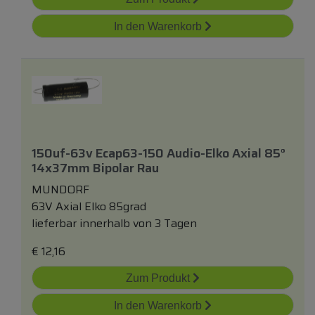
In den Warenkorb
150uf-63v Ecap63-150 Audio-Elko Axial 85°
14x37mm Bipolar Rau
MUNDORF
63V Axial Elko 85grad
lieferbar innerhalb von 3 Tagen
€
12,16
Zum Produkt
In den Warenkorb