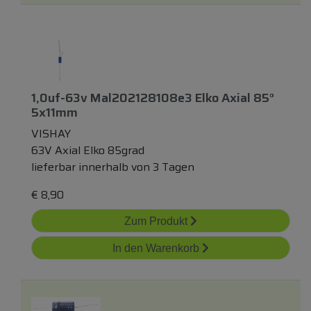
1,0uf-63v Mal202128108e3 Elko Axial 85°
5x11mm
VISHAY
63V Axial Elko 85grad
lieferbar innerhalb von 3 Tagen
€
8,90
Zum Produkt
In den Warenkorb