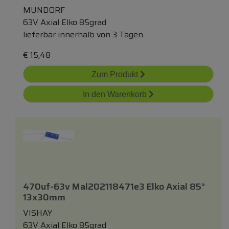
MUNDORF
63V Axial Elko 85grad
lieferbar innerhalb von 3 Tagen
€
15,48
Zum Produkt
In den Warenkorb
470uf-63v Mal202118471e3 Elko Axial 85°
13x30mm
VISHAY
63V Axial Elko 85grad