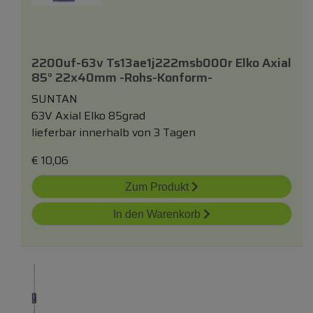
2200uf-63v Ts13ae1j222msb000r Elko Axial
85° 22x40mm -rohs-Konform-
SUNTAN
63V Axial Elko 85grad
lieferbar innerhalb von 3 Tagen
€
10,06
Zum Produkt
In den Warenkorb