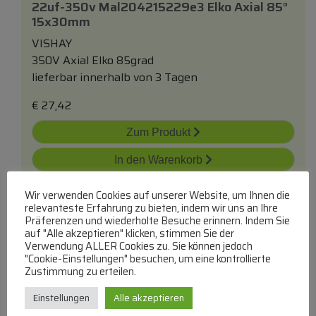
22uf-350v Mal204215229e3 Elko Axial 85°
15x30mm
VISHAY
350V Axial Elko 85grad
lieferbar innerhalb von 3 Tagen
€
27,42
Zum Produkt
In den Warenkorb
Wir verwenden Cookies auf unserer Website, um Ihnen die
relevanteste Erfahrung zu bieten, indem wir uns an Ihre
Präferenzen und wiederholte Besuche erinnern. Indem Sie
auf "Alle akzeptieren" klicken, stimmen Sie der
Verwendung ALLER Cookies zu. Sie können jedoch
"Cookie-Einstellungen" besuchen, um eine kontrollierte
Zustimmung zu erteilen.
4,7uf-350v Elko Axial 85° 10x18mm
Einstellungen
Alle akzeptieren
350V Axial Elko 85grad