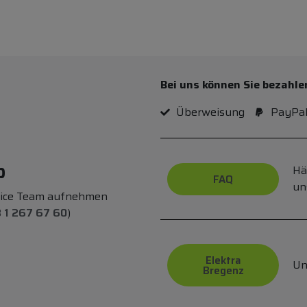
Bei uns können Sie bezahle
Überweisung
PayPa
p
Hä
FAQ
un
vice Team aufnehmen
 1 267 67 60
)
Elektra
Un
Bregenz