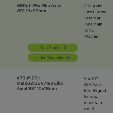
680uf-25v Elko Axial
25V Axial
85° 13x22mm
Elko 85grad
lieferbar
innerhalb
von 3
Wochen
Zum Produkt
In den Warenkorb
470uf-25v
VISHAY
Mal202136471e3 Elko
25V Axial
Axial 85° 10x18mm
Elko 85grad
lieferbar
innerhalb
von 3