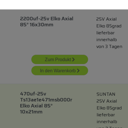
2200uf-25v Elko Axial
25V Axial
85° 16x30mm
Elko 85grad
lieferbar
innerhalb
von 3 Tagen
Zum Produkt
In den Warenkorb
470uf-25v
SUNTAN
Ts13ae1e471msb000r
25V Axial
Elko Axial 85°
Elko 85grad
10x21mm
lieferbar
innerhalb