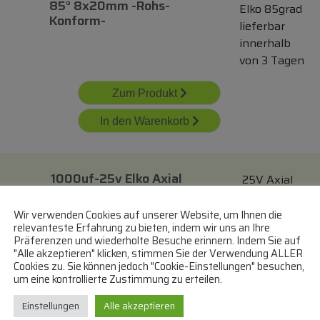
85° 8x20mm -rohs-
Elko 85grad
Konform-
lieferbar
innerhalb
von 3 Tagen
Zum Produkt
In den Warenkorb
1000uf-25v Elko Axial
25V Axial
85° 13x30mm
Elko 85grad
lieferbar
Wir verwenden Cookies auf unserer Website, um Ihnen die
relevanteste Erfahrung zu bieten, indem wir uns an Ihre
innerhalb
Präferenzen und wiederholte Besuche erinnern. Indem Sie auf
von 3 Tagen
"Alle akzeptieren" klicken, stimmen Sie der Verwendung ALLER
Cookies zu. Sie können jedoch "Cookie-Einstellungen" besuchen,
um eine kontrollierte Zustimmung zu erteilen.
Zum Produkt
Einstellungen
Alle akzeptieren
In den Warenkorb