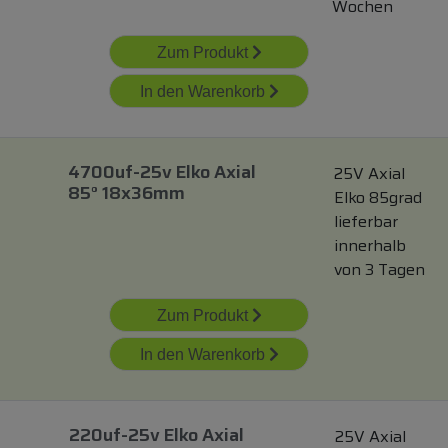
Wochen
Zum Produkt
In den Warenkorb
4700uf-25v Elko Axial
25V Axial
85° 18x36mm
Elko 85grad
lieferbar
innerhalb
von 3 Tagen
Zum Produkt
In den Warenkorb
220uf-25v Elko Axial
25V Axial