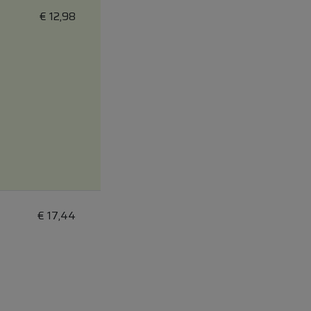
€
12,98
€
17,44