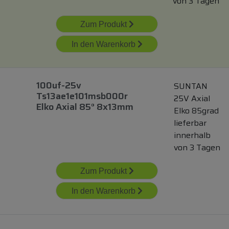
von 3 Tagen
Zum Produkt
In den Warenkorb
100uf-25v
SUNTAN
Ts13ae1e101msb000r
25V Axial
Elko Axial 85° 8x13mm
Elko 85grad
lieferbar
innerhalb
von 3 Tagen
Zum Produkt
In den Warenkorb