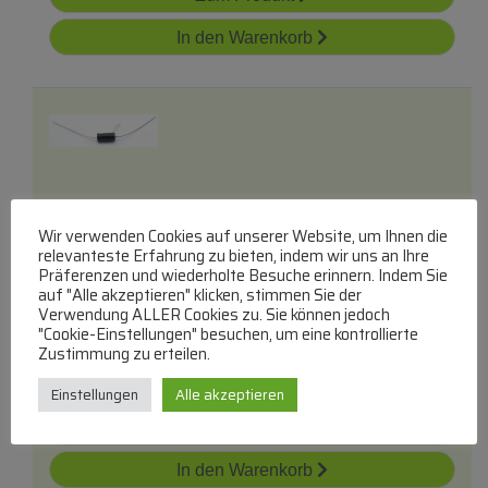
In den Warenkorb
10uf-100v Mal202139109e3 Elko Axial 85°
Wir verwenden Cookies auf unserer Website, um Ihnen die
6x10mm
relevanteste Erfahrung zu bieten, indem wir uns an Ihre
Präferenzen und wiederholte Besuche erinnern. Indem Sie
VISHAY
auf "Alle akzeptieren" klicken, stimmen Sie der
Verwendung ALLER Cookies zu. Sie können jedoch
100V Axial Elko 85grad
"Cookie-Einstellungen" besuchen, um eine kontrollierte
lieferbar innerhalb von 3 Tagen
Zustimmung zu erteilen.
€
16,48
Einstellungen
Alle akzeptieren
Zum Produkt
In den Warenkorb