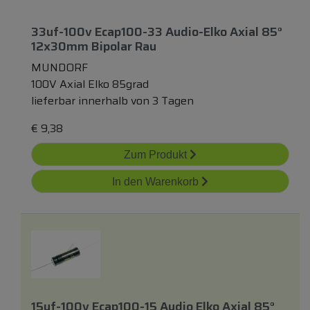
33uf-100v Ecap100-33 Audio-Elko Axial 85°
12x30mm Bipolar Rau
MUNDORF
100V Axial Elko 85grad
lieferbar innerhalb von 3 Tagen
€
9,38
Zum Produkt
In den Warenkorb
15uf-100v Ecap100-15 Audio Elko Axial 85°