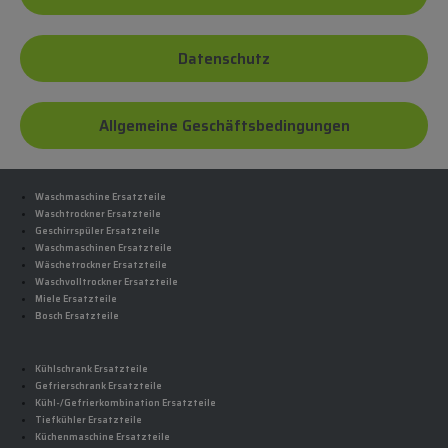
Datenschutz
Allgemeine Geschäftsbedingungen
Waschmaschine Ersatzteile
Waschtrockner Ersatzteile
Geschirrspüler Ersatzteile
Waschmaschinen Ersatzteile
Wäschetrockner Ersatzteile
Waschvolltrockner Ersatzteile
Miele Ersatzteile
Bosch Ersatzteile
Kühlschrank Ersatzteile
Gefrierschrank Ersatzteile
Kühl-/Gefrierkombination Ersatzteile
Tiefkühler Ersatzteile
Küchenmaschine Ersatzteile