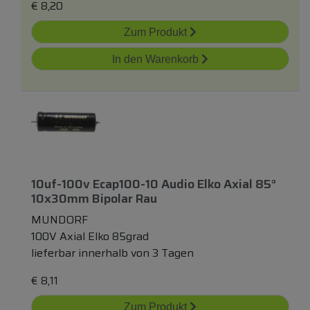
€
8,20
Zum Produkt
In den Warenkorb
10uf-100v Ecap100-10 Audio Elko Axial 85°
10x30mm Bipolar Rau
MUNDORF
100V Axial Elko 85grad
lieferbar innerhalb von 3 Tagen
€
8,11
Zum Produkt