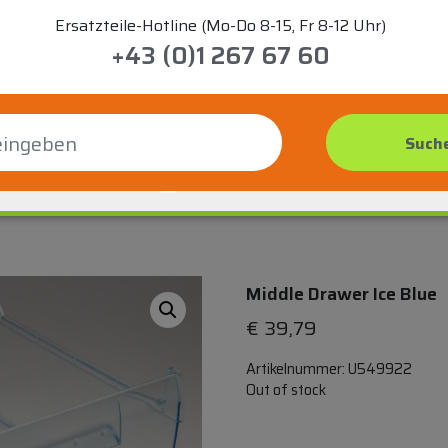
Ersatzteile-Hotline (Mo-Do 8-15, Fr 8-12 Uhr)
+43 (0)1 267 67 60
Middle Drawer Ice Blue
€
39,79
Artikelnummer:
U549922
Out of stock