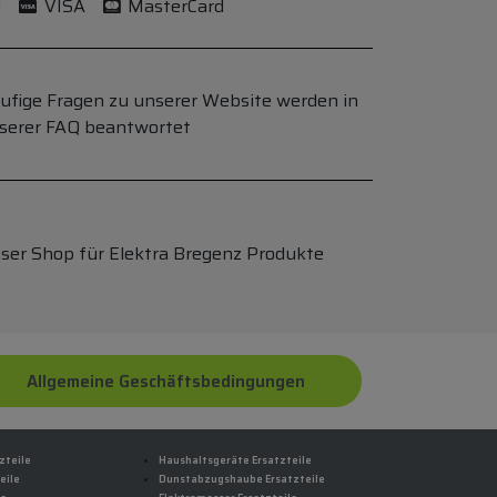
l
VISA
MasterCard
ufige Fragen zu unserer Website werden in
serer FAQ beantwortet
ser Shop für Elektra Bregenz Produkte
Allgemeine Geschäftsbedingungen
zteile
Haushaltsgeräte Ersatzteile
eile
Dunstabzugshaube Ersatzteile