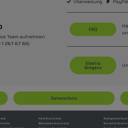
Überweisung
PayPa
p
Hä
FAQ
un
vice Team aufnehmen
 1 267 67 60
)
Elektra
Un
Bregenz
Datenschutz
teile
Herd Ersatzteile
Kleingeräte Ersat
tzteile
Mikrowelle Ersatzteile
Entsafter Ersatzt