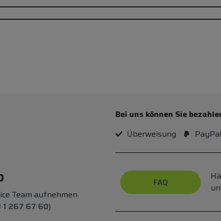
Bei uns können Sie bezahle
Überweisung
PayPa
p
Hä
FAQ
un
vice Team aufnehmen
 1 267 67 60
)