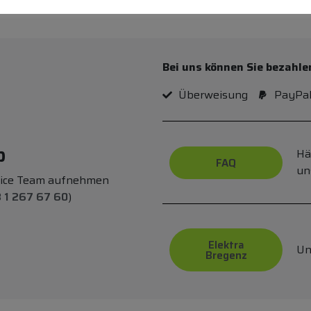
Bei uns können Sie bezahle
Überweisung
PayPa
p
Hä
FAQ
un
vice Team aufnehmen
 1 267 67 60
)
Elektra
Un
Bregenz