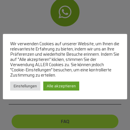
WhatsApp
Wir verwenden Cookies auf unserer Website, um Ihnen die
Mit WhatsApp Kontakt mit dem Service Team
relevanteste Erfahrung zu bieten, indem wir uns an Ihre
Präferenzen und wiederholte Besuche erinnern. Indem Sie
aufnehmen
auf "Alle akzeptieren" klicken, stimmen Sie der
(MO-DO 8-17, FR 8-15 Uhr,
+43 1 267 67 60
)
Verwendung ALLER Cookies zu. Sie können jedoch
"Cookie-Einstellungen" besuchen, um eine kontrollierte
Bei uns können Sie bezahlen per:
Zustimmung zu erteilen.
Überweisung
PayPal
VISA
Einstellungen
Alle akzeptieren
MasterCard
FAQ