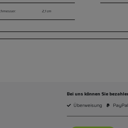
rchmesser:
2,1 cm
Bei uns können Sie bezahle
Überweisung
PayPa