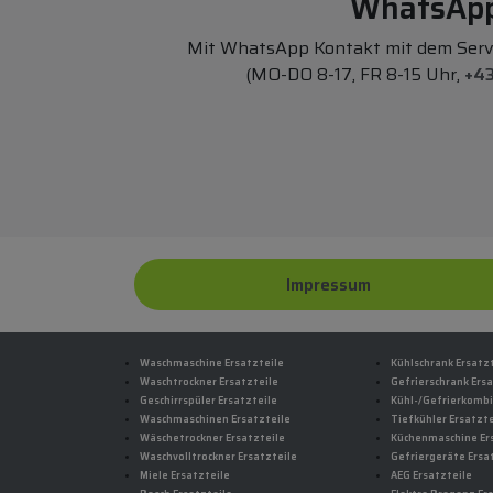
WhatsAp
Mit WhatsApp Kontakt mit dem Ser
(MO-DO 8-17, FR 8-15 Uhr,
+43
Impressum
Waschmaschine Ersatzteile
Kühlschrank Ersatz
Waschtrockner Ersatzteile
Gefrierschrank Ersa
Geschirrspüler Ersatzteile
Kühl-/Gefrierkombi
Waschmaschinen Ersatzteile
Tiefkühler Ersatzte
Wäschetrockner Ersatzteile
Küchenmaschine Er
Waschvolltrockner Ersatzteile
Gefriergeräte Ersa
Miele Ersatzteile
AEG Ersatzteile