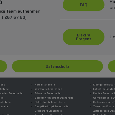
p
Hä
FAQ
un
vice Team aufnehmen
 1 267 67 60
)
Elektra
Un
Bregenz
Datenschutz
teile
Herd Ersatzteile
Kleingeräte Ersat
tzteile
Mikrowelle Ersatzteile
Entsafter Ersatzt
nation Ersatzteile
Fritteuse Ersatzteile
Fondue Ersatztei
ile
Backofen / Backrohr Ersatzteile
Getreidemühle Er
satzteile
Elektroherde Ersatzteile
Kaffeemaschine E
tzteile
Dampfkochtopf Ersatzteile
Teekocher Ersatzt
Grillgeräte Ersatzteile
Zitruspresse Ersa