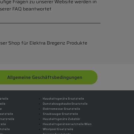
ufige Fragen zu unserer Website werden in
serer FAQ beantwortet
ser Shop für Elektra Bregenz Produkte
Allgemeine Geschäftsbedingungen
zteile
Haushaltsgeräte Ersatzteile
eile
Dunstabzugshaube Ersatzteile
le
Elektromesser Ersatzteile
satzteile
Staubsauger Ersatzteile
rsatzteile
Haushaltsgeräte Zubehör
eile
Haushaltsgeräteersatzteile Wien
tzteile
Whirlpool Ersatzteile