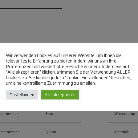
Wir verwenden Cookies auf unserer Website, um Ihnen die
relevanteste Erfahrung zu bieten, indem wir uns an Ihre
Präferenzen und wiederholte Besuche erinnern. Indem Sie auf
"Alle akzeptieren" klicken, stimmen Sie der Verwendung ALLER
Cookies zu. Sie können jedoch "Cookie-Einstellungen" besuchen,
Ablaufschlauch
Anschluss 2 
um eine kontrollierte Zustimmung zu erteilen.
Einstellungen
Alle akzeptieren
2,2 m
Schlauchansc
rchmesser:
3 cm
Wasserstop:
urchmesser:
3,5 cm
Material: