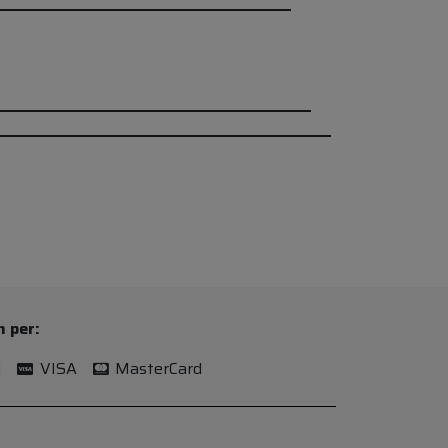
n per:
l
VISA
MasterCard