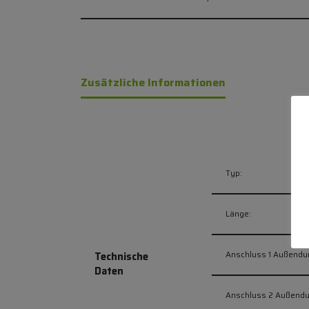
Zusätzliche Informationen
Typ:
Länge:
Anschluss 1 Außendu
Technische
Daten
Anschluss 2 Außend