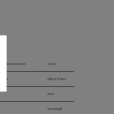
Innendurchmesser:
3,2 cm
hluss:
offene Enden
Nein
Kunststoff