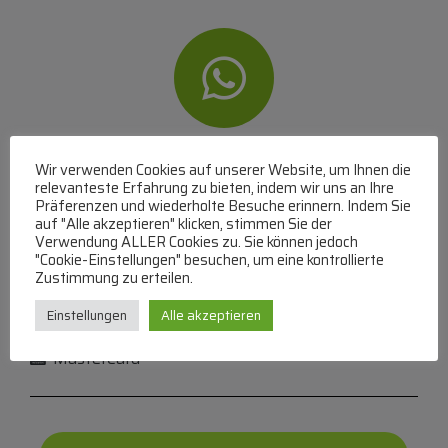
WhatsApp
Wir verwenden Cookies auf unserer Website, um Ihnen die
relevanteste Erfahrung zu bieten, indem wir uns an Ihre
Mit WhatsApp Kontakt mit dem Service Team
Präferenzen und wiederholte Besuche erinnern. Indem Sie
auf "Alle akzeptieren" klicken, stimmen Sie der
aufnehmen
Verwendung ALLER Cookies zu. Sie können jedoch
(MO-DO 8-17, FR 8-15 Uhr,
+43 1 267 67 60
)
"Cookie-Einstellungen" besuchen, um eine kontrollierte
Zustimmung zu erteilen.
Bei uns können Sie bezahlen per:
Einstellungen
Alle akzeptieren
Überweisung
PayPal
VISA
MasterCard