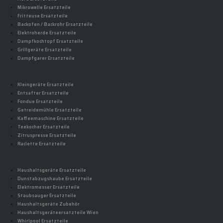
Mikrowelle Ersatzteile
Fritteuse Ersatzteile
Backofen / Backrohr Ersatzteile
Elektroherde Ersatzteile
Dampfkochtopf Ersatzteile
Grillgeräte Ersatzteile
Dampfgarer Ersatzteile
Kleingeräte Ersatzteile
Entsafter Ersatzteile
Fondue Ersatzteile
Getreidemühle Ersatzteile
Kaffeemaschine Ersatzteile
Teekocher Ersatzteile
Zitruspresse Ersatzteile
Raclette Ersatzteile
Haushaltsgeräte Ersatzteile
Dunstabzugshaube Ersatzteile
Elektromesser Ersatzteile
Staubsauger Ersatzteile
Haushaltsgeräte Zubehör
Haushaltsgeräteersatzteile Wien
Whirlpool Ersatzteile