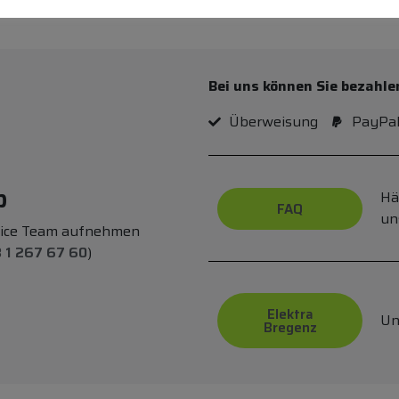
Bei uns können Sie bezahle
Überweisung
PayPa
p
Hä
FAQ
un
vice Team aufnehmen
 1 267 67 60
)
Elektra
Un
Bregenz