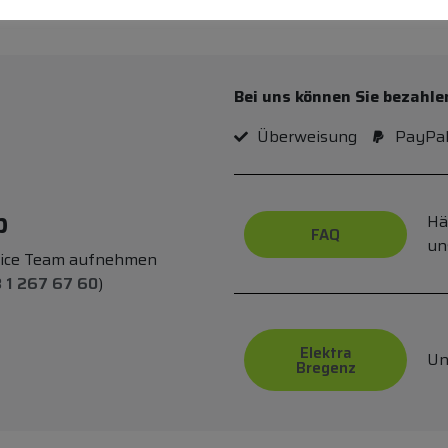
Bei uns können Sie bezahle
Überweisung
PayPa
p
Hä
FAQ
un
vice Team aufnehmen
 1 267 67 60
)
Elektra
Un
Bregenz