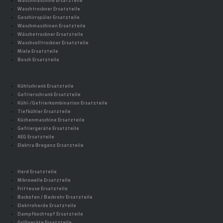
Waschmaschine Ersatzteile
Waschtrockner Ersatzteile
Geschirrspüler Ersatzteile
Waschmaschinen Ersatzteile
Wäschetrockner Ersatzteile
Waschvolltrockner Ersatzteile
Miele Ersatzteile
Bosch Ersatzteile
Kühlschrank Ersatzteile
Gefrierschrank Ersatzteile
Kühl-/Gefrierkombination Ersatzteile
Tiefkühler Ersatzteile
Küchenmaschine Ersatzteile
Gefriergeräte Ersatzteile
AEG Ersatzteile
Elektra Bregenz Ersatzteile
Herd Ersatzteile
Mikrowelle Ersatzteile
Fritteuse Ersatzteile
Backofen / Backrohr Ersatzteile
Elektroherde Ersatzteile
Dampfkochtopf Ersatzteile
Grillgeräte Ersatzteile