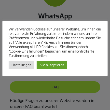
WhatsApp
Mit WhatsApp Kontakt mit dem Service Team
Wir verwenden Cookies auf unserer Website, um Ihnen die
aufnehmen
relevanteste Erfahrung zu bieten, indem wir uns an Ihre
(MO-DO 8-17, FR 8-15 Uhr,
+43 1 267 67 60
)
Präferenzen und wiederholte Besuche erinnern. Indem Sie
auf "Alle akzeptieren" klicken, stimmen Sie der
Verwendung ALLER Cookies zu. Sie können jedoch
Bei uns können Sie bezahlen per:
"Cookie-Einstellungen" besuchen, um eine kontrollierte
Zustimmung zu erteilen.
Überweisung
PayPal
VISA
MasterCard
Einstellungen
Alle akzeptieren
FAQ
Häufige Fragen zu unserer Website werden in
unserer FAQ beantwortet