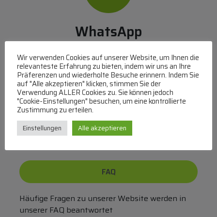
WhatsApp
Mit WhatsApp Kontakt mit dem Service Team
Wir verwenden Cookies auf unserer Website, um Ihnen die
aufnehmen
relevanteste Erfahrung zu bieten, indem wir uns an Ihre
(MO-DO 8-17, FR 8-15 Uhr,
+43 1 267 67 60
)
Präferenzen und wiederholte Besuche erinnern. Indem Sie
auf "Alle akzeptieren" klicken, stimmen Sie der
Verwendung ALLER Cookies zu. Sie können jedoch
Bei uns können Sie bezahlen per:
"Cookie-Einstellungen" besuchen, um eine kontrollierte
Zustimmung zu erteilen.
Überweisung
PayPal
VISA
MasterCard
Einstellungen
Alle akzeptieren
FAQ
Häufige Fragen zu unserer Website werden in
unserer FAQ beantwortet