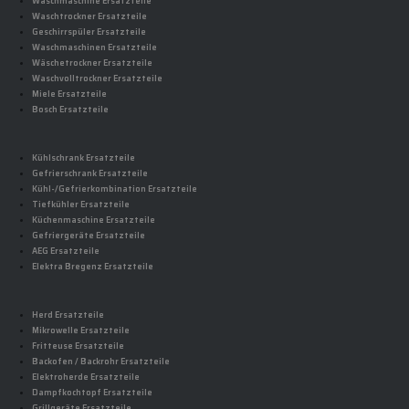
Waschmaschine Ersatzteile
Waschtrockner Ersatzteile
Geschirrspüler Ersatzteile
Waschmaschinen Ersatzteile
Wäschetrockner Ersatzteile
Waschvolltrockner Ersatzteile
Miele Ersatzteile
Bosch Ersatzteile
Kühlschrank Ersatzteile
Gefrierschrank Ersatzteile
Kühl-/Gefrierkombination Ersatzteile
Tiefkühler Ersatzteile
Küchenmaschine Ersatzteile
Gefriergeräte Ersatzteile
AEG Ersatzteile
Elektra Bregenz Ersatzteile
Herd Ersatzteile
Mikrowelle Ersatzteile
Fritteuse Ersatzteile
Backofen / Backrohr Ersatzteile
Elektroherde Ersatzteile
Dampfkochtopf Ersatzteile
Grillgeräte Ersatzteile