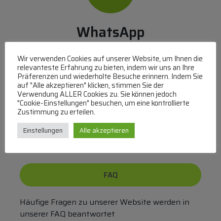
WhatsApp
Mit WhatsApp Kontakt mit dem Service Team
Wir verwenden Cookies auf unserer Website, um Ihnen die
aufnehmen
relevanteste Erfahrung zu bieten, indem wir uns an Ihre
(MO-DO 8-17, FR 8-15 Uhr,
+43 1 267 67 60
)
Präferenzen und wiederholte Besuche erinnern. Indem Sie
auf "Alle akzeptieren" klicken, stimmen Sie der
Verwendung ALLER Cookies zu. Sie können jedoch
Bei uns können Sie bezahlen per:
"Cookie-Einstellungen" besuchen, um eine kontrollierte
Zustimmung zu erteilen.
Überweisung
PayPal
VISA
MasterCard
Einstellungen
Alle akzeptieren
FAQ
Häufige Fragen zu unserer Website werden in
unserer FAQ beantwortet