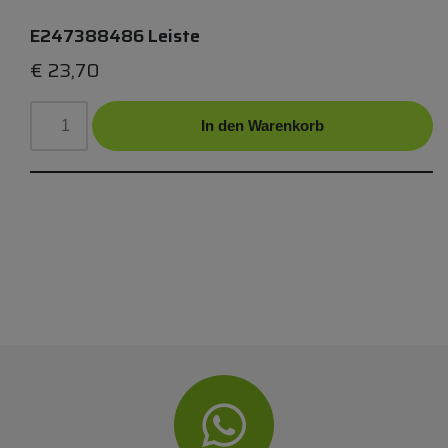
E247388486 Leiste
€
23,70
In den Warenkorb