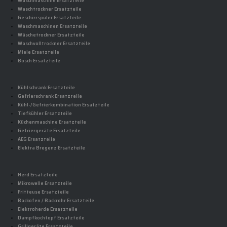
Waschmaschine Ersatzteile
Waschtrockner Ersatzteile
Geschirrspüler Ersatzteile
Waschmaschinen Ersatzteile
Wäschetrockner Ersatzteile
Waschvolltrockner Ersatzteile
Miele Ersatzteile
Bosch Ersatzteile
Kühlschrank Ersatzteile
Gefrierschrank Ersatzteile
Kühl-/Gefrierkombination Ersatzteile
Tiefkühler Ersatzteile
Küchenmaschine Ersatzteile
Gefriergeräte Ersatzteile
AEG Ersatzteile
Elektra Bregenz Ersatzteile
Herd Ersatzteile
Mikrowelle Ersatzteile
Fritteuse Ersatzteile
Backofen / Backrohr Ersatzteile
Elektroherde Ersatzteile
Dampfkochtopf Ersatzteile
Grillgeräte Ersatzteile