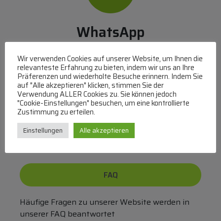
WhatsApp
Mit WhatsApp Kontakt mit dem Service Team
Wir verwenden Cookies auf unserer Website, um Ihnen die
aufnehmen
relevanteste Erfahrung zu bieten, indem wir uns an Ihre
(MO-DO 8-17, FR 8-15 Uhr,
+43 1 267 67 60
)
Präferenzen und wiederholte Besuche erinnern. Indem Sie
auf "Alle akzeptieren" klicken, stimmen Sie der
Verwendung ALLER Cookies zu. Sie können jedoch
Bei uns können Sie bezahlen per:
"Cookie-Einstellungen" besuchen, um eine kontrollierte
Zustimmung zu erteilen.
Überweisung
PayPal
VISA
MasterCard
Einstellungen
Alle akzeptieren
FAQ
Häufige Fragen zu unserer Website werden in
unserer FAQ beantwortet