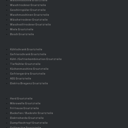
Waschmaschine Ersatzteile
Waschtrockner Ersatzteile
Geschirrspüler Ersatzteile
Waschmaschinen Ersatzteile
Wäschetrockner Ersatzteile
Waschvolltrockner Ersatzteile
Miele Ersatzteile
Bosch Ersatzteile
Kühlschrank Ersatzteile
Gefrierschrank Ersatzteile
Kühl-/Gefrierkombination Ersatzteile
Tiefkühler Ersatzteile
Küchenmaschine Ersatzteile
Gefriergeräte Ersatzteile
AEG Ersatzteile
Elektra Bregenz Ersatzteile
Herd Ersatzteile
Mikrowelle Ersatzteile
Fritteuse Ersatzteile
Backofen / Backrohr Ersatzteile
Elektroherde Ersatzteile
Dampfkochtopf Ersatzteile
Grillgeräte Ersatzteile