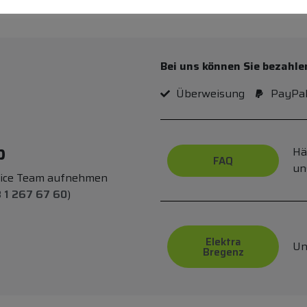
Bei uns können Sie bezahle
Überweisung
PayPa
p
Hä
FAQ
un
vice Team aufnehmen
 1 267 67 60
)
Elektra
Un
Bregenz