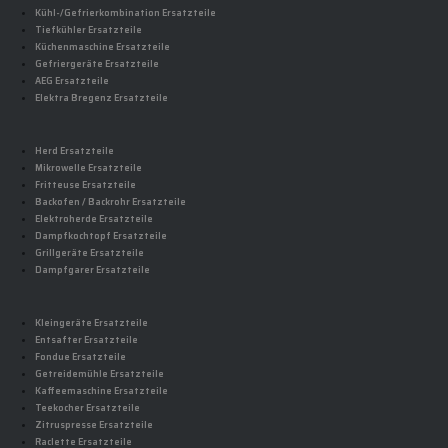
Kühl-/Gefrierkombination Ersatzteile
Tiefkühler Ersatzteile
Küchenmaschine Ersatzteile
Gefriergeräte Ersatzteile
AEG Ersatzteile
Elektra Bregenz Ersatzteile
Herd Ersatzteile
Mikrowelle Ersatzteile
Fritteuse Ersatzteile
Backofen / Backrohr Ersatzteile
Elektroherde Ersatzteile
Dampfkochtopf Ersatzteile
Grillgeräte Ersatzteile
Dampfgarer Ersatzteile
Kleingeräte Ersatzteile
Entsafter Ersatzteile
Fondue Ersatzteile
Getreidemühle Ersatzteile
Kaffeemaschine Ersatzteile
Teekocher Ersatzteile
Zitruspresse Ersatzteile
Raclette Ersatzteile