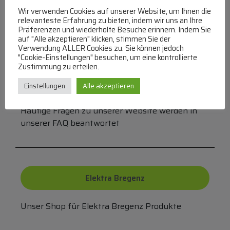
Wir verwenden Cookies auf unserer Website, um Ihnen die
Überweisung
PayPal
VISA
relevanteste Erfahrung zu bieten, indem wir uns an Ihre
Präferenzen und wiederholte Besuche erinnern. Indem Sie
MasterCard
auf "Alle akzeptieren" klicken, stimmen Sie der
Verwendung ALLER Cookies zu. Sie können jedoch
"Cookie-Einstellungen" besuchen, um eine kontrollierte
Zustimmung zu erteilen.
FAQ
Einstellungen
Alle akzeptieren
Häufige Fragen zu unserer Website werden in
unserer FAQ beantwortet
Elektra Bregenz
Unser Shop für Elektra Bregenz Produkte