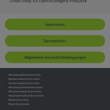
Unser Shop für Elektra Bregenz Produkte
Impressum
Datenschutz
Allgemeine Geschäftsbedingungen
Waschmaschine Ersatzteile
Waschtrockner Ersatzteile
Geschirrspüler Ersatzteile
Waschmaschinen Ersatzteile
Wäschetrockner Ersatzteile
Waschvolltrockner Ersatzteile
Miele Ersatzteile
Bosch Ersatzteile