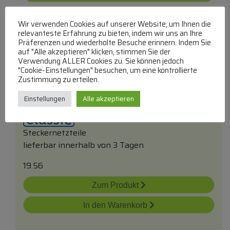
Wir verwenden Cookies auf unserer Website, um Ihnen die
relevanteste Erfahrung zu bieten, indem wir uns an Ihre
Präferenzen und wiederholte Besuche erinnern. Indem Sie
auf "Alle akzeptieren" klicken, stimmen Sie der
Verwendung ALLER Cookies zu. Sie können jedoch
"Cookie-Einstellungen" besuchen, um eine kontrollierte
Zustimmung zu erteilen.
Pse50390 Eu Usb Ladegerät/ Netzteil Mit 1
Usb Anschluss 2a, 10w
Einstellungen
Alle akzeptieren
Steckernetzteile
lieferbar innerhalb von 3 Tagen
19.56
Zum Produkt
In den Warenkorb