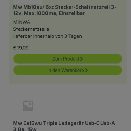
Mw Mb10eu/ 6xc Stecker-Schaltnetzteil 3-
12v, Max.1000ma, Einstellbar
MINWA
Steckernetzteile
lieferbar innerhalb von 3 Tagen
€
19,09
Zum Produkt
In den Warenkorb
Mw Ca15wu Triple Ladegerät Usb-C Usb-A
3,0a, 15w