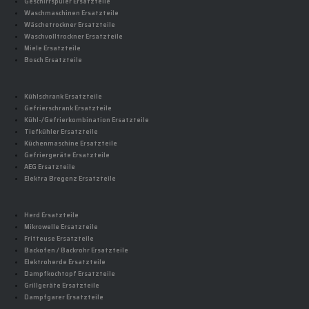
Geschirrspüler Ersatzteile
Waschmaschinen Ersatzteile
Wäschetrockner Ersatzteile
Waschvolltrockner Ersatzteile
Miele Ersatzteile
Bosch Ersatzteile
Kühlschrank Ersatzteile
Gefrierschrank Ersatzteile
Kühl-/Gefrierkombination Ersatzteile
Tiefkühler Ersatzteile
Küchenmaschine Ersatzteile
Gefriergeräte Ersatzteile
AEG Ersatzteile
Elektra Bregenz Ersatzteile
Herd Ersatzteile
Mikrowelle Ersatzteile
Fritteuse Ersatzteile
Backofen / Backrohr Ersatzteile
Elektroherde Ersatzteile
Dampfkochtopf Ersatzteile
Grillgeräte Ersatzteile
Dampfgarer Ersatzteile