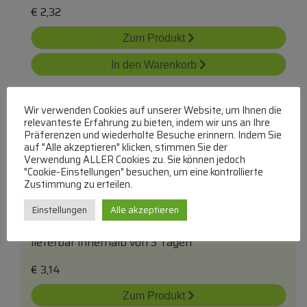
€
2,32
Zum Produkt
In den Warenkorb
Wir verwenden Cookies auf unserer Website, um Ihnen die
relevanteste Erfahrung zu bieten, indem wir uns an Ihre
Präferenzen und wiederholte Besuche erinnern. Indem Sie
auf "Alle akzeptieren" klicken, stimmen Sie der
Verwendung ALLER Cookies zu. Sie können jedoch
"Cookie-Einstellungen" besuchen, um eine kontrollierte
Zustimmung zu erteilen.
Ls-Einbaubuchse 2-Polig
COM
Einstellungen
Alle akzeptieren
Lautsprecherbuchsen
lieferbar innerhalb von 3 Tagen
€
3,14
Zum Produkt