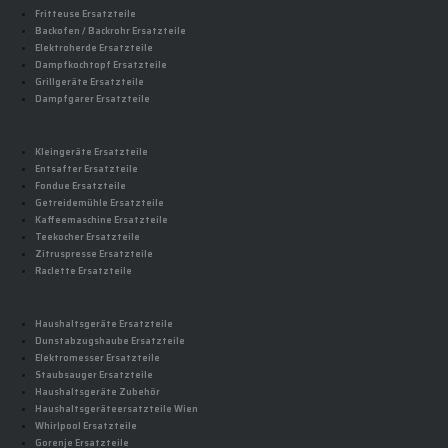
Fritteuse Ersatzteile
Backofen / Backrohr Ersatzteile
Elektroherde Ersatzteile
Dampfkochtopf Ersatzteile
Grillgeräte Ersatzteile
Dampfgarer Ersatzteile
Kleingeräte Ersatzteile
Entsafter Ersatzteile
Fondue Ersatzteile
Getreidemühle Ersatzteile
Kaffeemaschine Ersatzteile
Teekocher Ersatzteile
Zitruspresse Ersatzteile
Raclette Ersatzteile
Haushaltsgeräte Ersatzteile
Dunstabzugshaube Ersatzteile
Elektromesser Ersatzteile
Staubsauger Ersatzteile
Haushaltsgeräte Zubehör
Haushaltsgeräteersatzteile Wien
Whirlpool Ersatzteile
Gorenje Ersatzteile