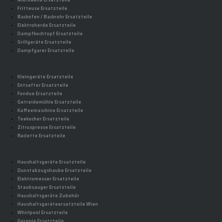
Mikrowelle Ersatzteile
Fritteuse Ersatzteile
Backofen / Backrohr Ersatzteile
Elektroherde Ersatzteile
Dampfkochtopf Ersatzteile
Grillgeräte Ersatzteile
Dampfgarer Ersatzteile
Kleingeräte Ersatzteile
Entsafter Ersatzteile
Fondue Ersatzteile
Getreidemühle Ersatzteile
Kaffeemaschine Ersatzteile
Teekocher Ersatzteile
Zitruspresse Ersatzteile
Raclette Ersatzteile
Haushaltsgeräte Ersatzteile
Dunstabzugshaube Ersatzteile
Elektromesser Ersatzteile
Staubsauger Ersatzteile
Haushaltsgeräte Zubehör
Haushaltsgeräteersatzteile Wien
Whirlpool Ersatzteile
Gorenje Ersatzteile