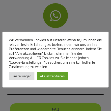
WhatsApp
Wir verwenden Cookies auf unserer Website, um Ihnen die
relevanteste Erfahrung zu bieten, indem wir uns an Ihre
Mit WhatsApp Kontakt mit dem Service Team
Präferenzen und wiederholte Besuche erinnern. Indem Sie
aufnehmen
auf "Alle akzeptieren" klicken, stimmen Sie der
Verwendung ALLER Cookies zu. Sie können jedoch
(MO-DO 8-17, FR 8-15 Uhr,
+43 1 267 67 60
)
"Cookie-Einstellungen" besuchen, um eine kontrollierte
Zustimmung zu erteilen.
Bei uns können Sie bezahlen per:
Einstellungen
Alle akzeptieren
Überweisung
PayPal
VISA
MasterCard
FAQ