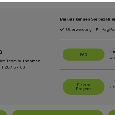
Bei uns können Sie bezahle
Überweisung
PayPa
p
Hä
FAQ
un
vice Team aufnehmen
 1 267 67 60
)
Elektra
Un
Bregenz