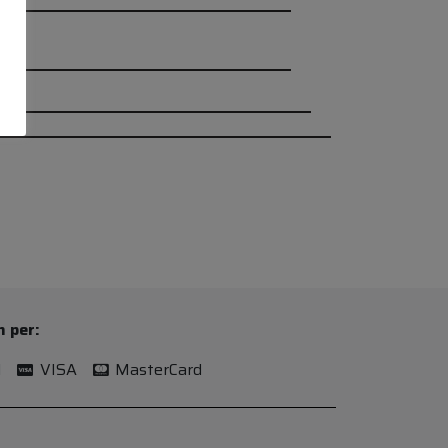
n per:
l
VISA
MasterCard