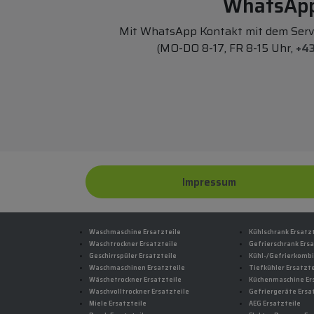
WhatsAp
Mit WhatsApp Kontakt mit dem Ser
(MO-DO 8-17, FR 8-15 Uhr,
+43
Impressum
Waschmaschine Ersatzteile
Kühlschrank Ersatz
Waschtrockner Ersatzteile
Gefrierschrank Ersa
Geschirrspüler Ersatzteile
Kühl-/Gefrierkombi
Waschmaschinen Ersatzteile
Tiefkühler Ersatzte
Wäschetrockner Ersatzteile
Küchenmaschine Er
Waschvolltrockner Ersatzteile
Gefriergeräte Ersa
Miele Ersatzteile
AEG Ersatzteile