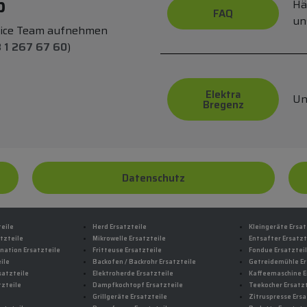
p
Hä
FAQ
un
vice Team aufnehmen
 1 267 67 60
)
Elektra
Un
Bregenz
Datenschutz
teile
Herd Ersatzteile
Kleingeräte Ersat
tzteile
Mikrowelle Ersatzteile
Entsafter Ersatzt
nation Ersatzteile
Fritteuse Ersatzteile
Fondue Ersatztei
ile
Backofen / Backrohr Ersatzteile
Getreidemühle Er
satzteile
Elektroherde Ersatzteile
Kaffeemaschine E
tzteile
Dampfkochtopf Ersatzteile
Teekocher Ersatzt
Grillgeräte Ersatzteile
Zitruspresse Ersa