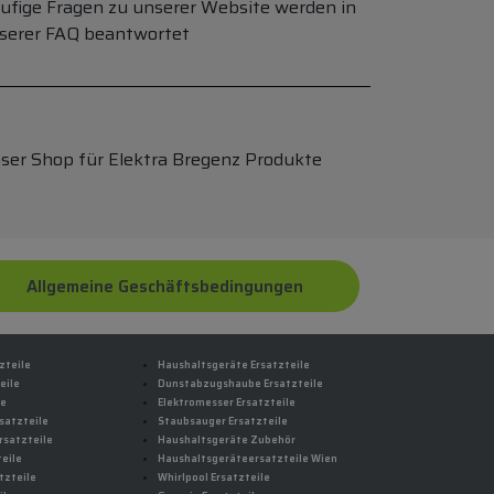
ufige Fragen zu unserer Website werden in
serer FAQ beantwortet
ser Shop für Elektra Bregenz Produkte
Allgemeine Geschäftsbedingungen
zteile
Haushaltsgeräte Ersatzteile
eile
Dunstabzugshaube Ersatzteile
le
Elektromesser Ersatzteile
satzteile
Staubsauger Ersatzteile
rsatzteile
Haushaltsgeräte Zubehör
eile
Haushaltsgeräteersatzteile Wien
tzteile
Whirlpool Ersatzteile