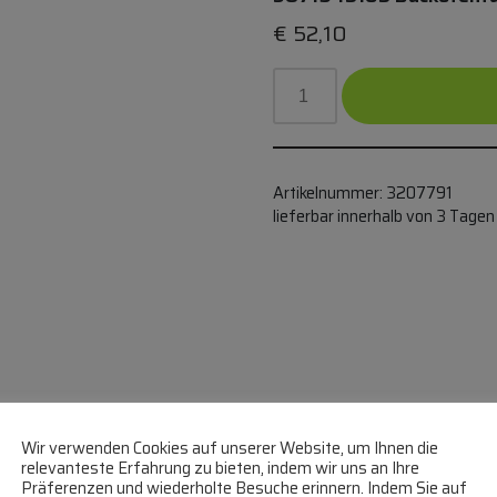
€
52,10
Artikelnummer:
3207791
lieferbar innerhalb von 3 Tagen
BACKOFENTÜRDICHTUNG ALTERNA
€
30,83
Wir verwenden Cookies auf unserer Website, um Ihnen die
relevanteste Erfahrung zu bieten, indem wir uns an Ihre
28,5 cm
Präferenzen und wiederholte Besuche erinnern. Indem Sie auf