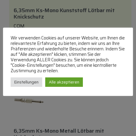
6,35mm Ks-Mono Kunststoff Lötbar
mit
Knickschutz
COM
6,35mm Klinkenstecker Mono
Wir verwenden Cookies auf unserer Website, um Ihnen die
lieferbar innerhalb von 3 Tagen
relevanteste Erfahrung zu bieten, indem wir uns an Ihre
Präferenzen und wiederholte Besuche erinnern. Indem Sie
€
2,32
auf "Alle akzeptieren" klicken, stimmen Sie der
Verwendung ALLER Cookies zu. Sie können jedoch
"Cookie-Einstellungen" besuchen, um eine kontrollierte
Zum Produkt
Zustimmung zu erteilen.
In den Warenkorb
Einstellungen
Alle akzeptieren
6,35mm Ks-Mono Metall Lötbar
mit