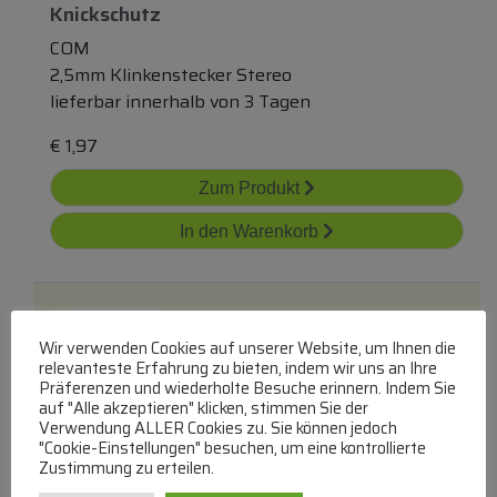
Knickschutz
COM
2,5mm Klinkenstecker Stereo
lieferbar innerhalb von 3 Tagen
€
1,97
Zum Produkt
In den Warenkorb
Wir verwenden Cookies auf unserer Website, um Ihnen die
relevanteste Erfahrung zu bieten, indem wir uns an Ihre
Präferenzen und wiederholte Besuche erinnern. Indem Sie
auf "Alle akzeptieren" klicken, stimmen Sie der
Verwendung ALLER Cookies zu. Sie können jedoch
Np3x 3-Poliger 6,35mm Klinkenstecker
"Cookie-Einstellungen" besuchen, um eine kontrollierte
NEUTRIK
Zustimmung zu erteilen.
Klinkenstecker