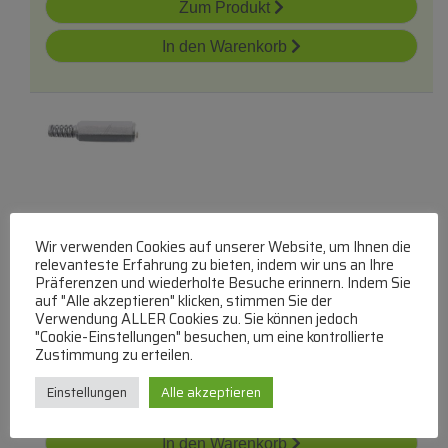
Zum Produkt
In den Warenkorb
3,5mm Kk-Stereo Kunststoff Lötbar
mit
Knickschutz
Wir verwenden Cookies auf unserer Website, um Ihnen die
relevanteste Erfahrung zu bieten, indem wir uns an Ihre
COM
Präferenzen und wiederholte Besuche erinnern. Indem Sie
auf "Alle akzeptieren" klicken, stimmen Sie der
3,5mm Klinkenkupplung Stereo
Verwendung ALLER Cookies zu. Sie können jedoch
lieferbar innerhalb von 3 Tagen
"Cookie-Einstellungen" besuchen, um eine kontrollierte
Zustimmung zu erteilen.
€
2,32
Einstellungen
Alle akzeptieren
Zum Produkt
In den Warenkorb