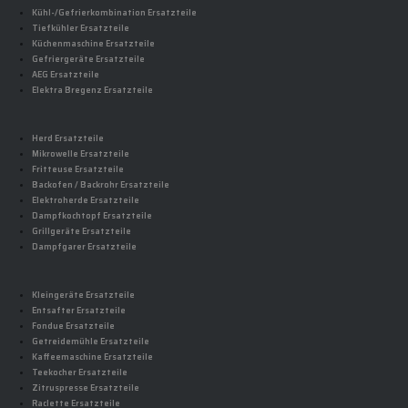
Kühl-/Gefrierkombination Ersatzteile
Tiefkühler Ersatzteile
Küchenmaschine Ersatzteile
Gefriergeräte Ersatzteile
AEG Ersatzteile
Elektra Bregenz Ersatzteile
Herd Ersatzteile
Mikrowelle Ersatzteile
Fritteuse Ersatzteile
Backofen / Backrohr Ersatzteile
Elektroherde Ersatzteile
Dampfkochtopf Ersatzteile
Grillgeräte Ersatzteile
Dampfgarer Ersatzteile
Kleingeräte Ersatzteile
Entsafter Ersatzteile
Fondue Ersatzteile
Getreidemühle Ersatzteile
Kaffeemaschine Ersatzteile
Teekocher Ersatzteile
Zitruspresse Ersatzteile
Raclette Ersatzteile